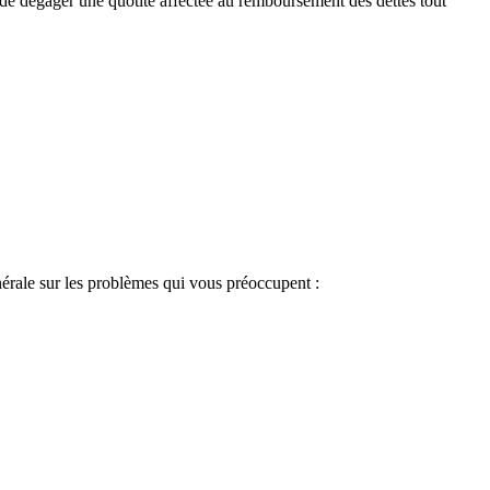
t de dégager une quotité affectée au remboursement des dettes tout
érale sur les problèmes qui vous préoccupent :