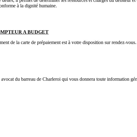
dettes, il permet de déterminer les ressources et charges du débiteur e
 conforme à la dignité humaine.
OMPTEUR A BUDGET
ent de la carte de prépaiement est à votre disposition sur rendez-vous.
avocat du barreau de Charleroi qui vous donnera toute information gén