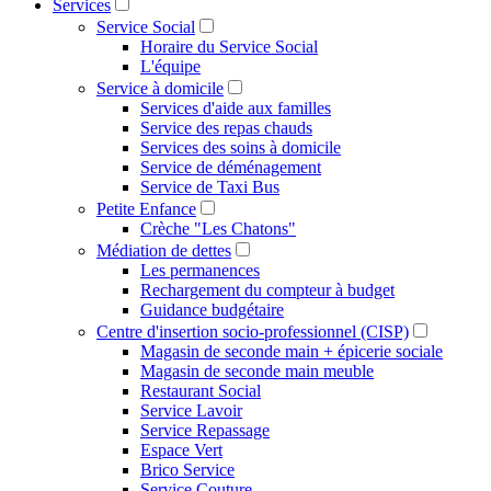
Services
Service Social
Horaire du Service Social
L'équipe
Service à domicile
Services d'aide aux familles
Service des repas chauds
Services des soins à domicile
Service de déménagement
Service de Taxi Bus
Petite Enfance
Crèche "Les Chatons"
Médiation de dettes
Les permanences
Rechargement du compteur à budget
Guidance budgétaire
Centre d'insertion socio-professionnel (CISP)
Magasin de seconde main + épicerie sociale
Magasin de seconde main meuble
Restaurant Social
Service Lavoir
Service Repassage
Espace Vert
Brico Service
Service Couture