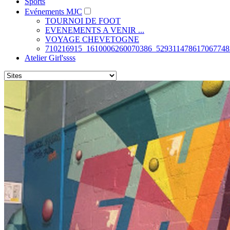
Sports
Evénements MJC
TOURNOI DE FOOT
EVENEMENTS A VENIR ...
VOYAGE CHEVETOGNE
710216915_1610006260070386_529311478617067748
Atelier Girl'ssss