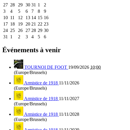
27
28
29
30
31
1
2
3
4
5
6
7
8
9
10
11
12
13
14
15
16
17
18
19
20
21
22
23
24
25
26
27
28
29
30
31
1
2
3
4
5
6
Événements à venir
TOURNOI DE FOOT
19/09/2026
10:00
(Europe/Brussels)
Armistice de 1918
11/11/2026
(Europe/Brussels)
Armistice de 1918
11/11/2027
(Europe/Brussels)
Armistice de 1918
11/11/2028
(Europe/Brussels)
Armistice de 1918
11/11/2029