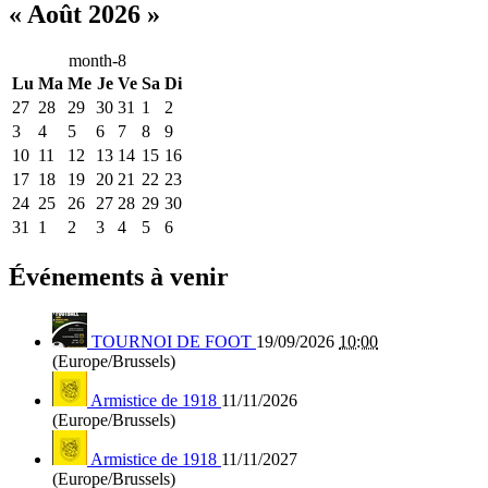
« Août 2026 »
month-8
Lu
Ma
Me
Je
Ve
Sa
Di
27
28
29
30
31
1
2
3
4
5
6
7
8
9
10
11
12
13
14
15
16
17
18
19
20
21
22
23
24
25
26
27
28
29
30
31
1
2
3
4
5
6
Événements à venir
TOURNOI DE FOOT
19/09/2026
10:00
(Europe/Brussels)
Armistice de 1918
11/11/2026
(Europe/Brussels)
Armistice de 1918
11/11/2027
(Europe/Brussels)