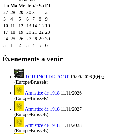
Lu
Ma
Me
Je
Ve
Sa
Di
27
28
29
30
31
1
2
3
4
5
6
7
8
9
10
11
12
13
14
15
16
17
18
19
20
21
22
23
24
25
26
27
28
29
30
31
1
2
3
4
5
6
Événements à venir
TOURNOI DE FOOT
19/09/2026
10:00
(Europe/Brussels)
Armistice de 1918
11/11/2026
(Europe/Brussels)
Armistice de 1918
11/11/2027
(Europe/Brussels)
Armistice de 1918
11/11/2028
(Europe/Brussels)