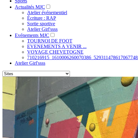
Sports
Actualités MJC
Atelier événementiel
Écriture : RAP
Sortie sportive
Atelier Girl'ssss
Evénements MJC
TOURNOI DE FOOT
EVENEMENTS A VENIR ...
VOYAGE CHEVETOGNE
710216915_1610006260070386_529311478617067748
Atelier Girl'ssss