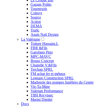
Le Croque Bio
Garage Polito
Tournesols
Colruyt
Source
Action
DEMA
Trafic
Anaïs Nail Design
La Valériane
Toiture Hassaini.L
FBR &Fils
Garofano Pino
MPC-MAVC
Bruno Concept
Chapelle V.&Fils
Terchap SPRL
FM achat fer et métaux
Legnaro Construction SPRL
Marbrerie des pompes funèbres du Centre
Vie-Ta-Mine
Valerian Performance
TIBI Recyparc
Marini Dimitri
Docs