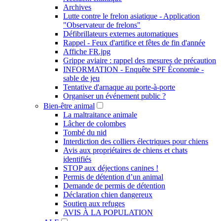
Archives
Lutte contre le frelon asiatique - Application
"Observateur de frelons"
Défibrillateurs externes automatiques
Rappel - Feux d'artifice et fêtes de fin d'année
Affiche FR.jpg
Grippe aviaire : rappel des mesures de précaution
INFORMATION - Enquête SPF Économie -
sable de jeu
Tentative d'arnaque au porte-à-porte
Organiser un événement public ?
Bien-être animal
La maltraitance animale
Lâcher de colombes
Tombé du nid
Interdiction des colliers électriques pour chiens
Avis aux propriétaires de chiens et chats
identifiés
STOP aux déjections canines !
Permis de détention d’un animal
Demande de permis de détention
Déclaration chien dangereux
Soutien aux refuges
AVIS À LA POPULATION