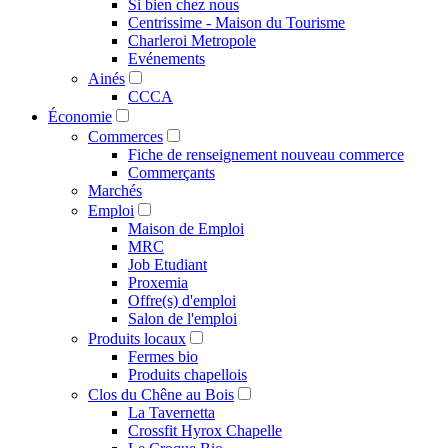
Si bien chez nous
Centrissime - Maison du Tourisme
Charleroi Metropole
Evénements
Ainés
CCCA
Économie
Commerces
Fiche de renseignement nouveau commerce
Commerçants
Marchés
Emploi
Maison de Emploi
MRC
Job Etudiant
Proxemia
Offre(s) d'emploi
Salon de l'emploi
Produits locaux
Fermes bio
Produits chapellois
Clos du Chêne au Bois
La Tavernetta
Crossfit Hyrox Chapelle