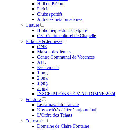
Hall de Piéton
Padel
Clubs sportifs
Activités hebdomadaires
Culture
Bibliothèque du T'chatpitre
C3 : Centre culturel de Chapelle
Enfance & Jeunesse
ONE
Maison des Jeunes
Centre Communal de Vacances
ATL
Evénements
1.png
2.png
1.png
2.png
INSCRIPTIONS CCV AUTOMNE 2024
Folklore
Le carnaval de Laetare
Nos sociétés d'hier à aujourd'hui
L'Ordre des Tchats
Tourisme
Domaine de Claire-Fontaine