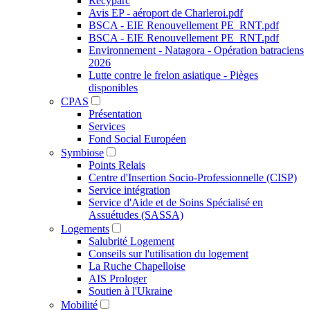
Recyparc
Avis EP - aéroport de Charleroi.pdf
BSCA - EIE Renouvellement PE_RNT.pdf
BSCA - EIE Renouvellement PE_RNT.pdf
Environnement - Natagora - Opération batraciens
2026
Lutte contre le frelon asiatique - Pièges
disponibles
CPAS
Présentation
Services
Fond Social Européen
Symbiose
Points Relais
Centre d'Insertion Socio-Professionnelle (CISP)
Service intégration
Service d'Aide et de Soins Spécialisé en
Assuétudes (SASSA)
Logements
Salubrité Logement
Conseils sur l'utilisation du logement
La Ruche Chapelloise
AIS Prologer
Soutien à l'Ukraine
Mobilité