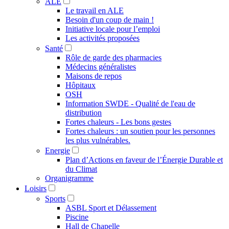
ALE
Le travail en ALE
Besoin d'un coup de main !
Initiative locale pour l’emploi
Les activités proposées
Santé
Rôle de garde des pharmacies
Médecins généralistes
Maisons de repos
Hôpitaux
OSH
Information SWDE - Qualité de l'eau de
distribution
Fortes chaleurs - Les bons gestes
Fortes chaleurs : un soutien pour les personnes
les plus vulnérables.
Energie
Plan d’Actions en faveur de l’Énergie Durable et
du Climat
Organigramme
Loisirs
Sports
ASBL Sport et Délassement
Piscine
Hall de Chapelle