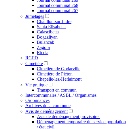
Journal communal 269
Journal communal 268
Journal communal 267
Jumelages
Châtillon-sur-Indre
Santa Elisabetta
Calascibetta
Bogazliyan
Bulancak
Zagora
Riccia
RGPD
Cimetière
Cimetière de Godarville
Cimetière de Piéton
Chapelle-lez-Herlaimont
Vie pratique
Transport en commun
Intercommunales / ASBL / Organismes
Ordonnances
Archives de la commune
Avis de déménagement
Avis de déménagement provisoire.
Déménagement temporaire du service population
/ état civil