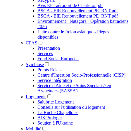
Recyparc
Avis EP - aéroport de Charleroi.pdf
BSCA - EIE Renouvellement PE_RNT.pdf
BSCA - EIE Renouvellement PE_RNT.pdf
Environnement - Natagora - Opération batraciens
2026
Lutte contre le frelon asiatique - Pièges
disponibles
CPAS
Présentation
Services
Fond Social Européen
Symbiose
Points Relais
Centre d'Insertion Socio-Professionnelle (CISP)
Service intégration
Service d'Aide et de Soins Spécialisé en
Assuétudes (SASSA)
Logements
Salubrité Logement
Conseils sur l'utilisation du logement
La Ruche Chapelloise
AIS Prologer
Soutien à l'Ukraine
Mobilité