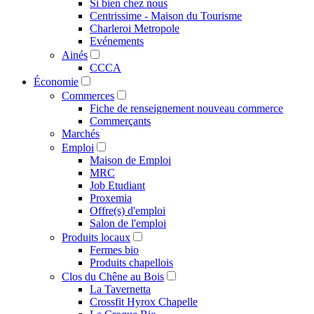
Si bien chez nous
Centrissime - Maison du Tourisme
Charleroi Metropole
Evénements
Ainés
CCCA
Économie
Commerces
Fiche de renseignement nouveau commerce
Commerçants
Marchés
Emploi
Maison de Emploi
MRC
Job Etudiant
Proxemia
Offre(s) d'emploi
Salon de l'emploi
Produits locaux
Fermes bio
Produits chapellois
Clos du Chêne au Bois
La Tavernetta
Crossfit Hyrox Chapelle