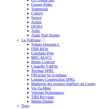
Le Croque Bio
Garage Polito
Tournesols
Colruyt
Source
Action
DEMA
Trafic
Anaïs Nail Design
La Valériane
Toiture Hassaini.L
FBR &Fils
Garofano Pino
MPC-MAVC
Bruno Concept
Chapelle V.&Fils
Terchap SPRL
FM achat fer et métaux
Legnaro Construction SPRL
Marbrerie des pompes funèbres du Centre
Vie-Ta-Mine
Valerian Performance
TIBI Recyparc
Marini Dimitri
Docs