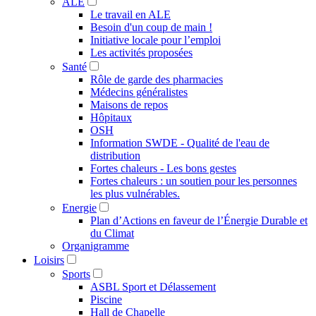
ALE
Le travail en ALE
Besoin d'un coup de main !
Initiative locale pour l’emploi
Les activités proposées
Santé
Rôle de garde des pharmacies
Médecins généralistes
Maisons de repos
Hôpitaux
OSH
Information SWDE - Qualité de l'eau de
distribution
Fortes chaleurs - Les bons gestes
Fortes chaleurs : un soutien pour les personnes
les plus vulnérables.
Energie
Plan d’Actions en faveur de l’Énergie Durable et
du Climat
Organigramme
Loisirs
Sports
ASBL Sport et Délassement
Piscine
Hall de Chapelle