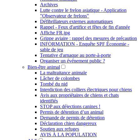
Archives
Lutte contre le frelon asiatique - Application
"Observateur de frelons"
Défibrillateurs externes automatiques
Rappel - Feux d'artifice et fêtes de fin d'année
Affiche FR.jpg
Grippe aviaire : rappel des mesures de précaution
INFORMATION - Enquête SPF Économie -
sable de jeu
Tentative d'arnaque au porte-à-porte
Organiser un événement public ?
Bien-être animal
La maltraitance animale
Lâcher de colombes
Tombé du nid
Interdiction des colliers électriques pour chiens
Avis aux propriétaires de chiens et chats
identifiés
STOP aux déjections canines !
Permis de détention d’un animal
Demande de permis de détention
Déclaration chien dangereux
Soutien aux refuges
AVIS À LA POPULATION