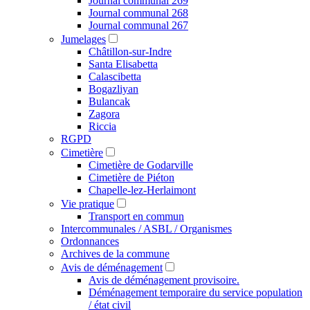
Journal communal 269
Journal communal 268
Journal communal 267
Jumelages
Châtillon-sur-Indre
Santa Elisabetta
Calascibetta
Bogazliyan
Bulancak
Zagora
Riccia
RGPD
Cimetière
Cimetière de Godarville
Cimetière de Piéton
Chapelle-lez-Herlaimont
Vie pratique
Transport en commun
Intercommunales / ASBL / Organismes
Ordonnances
Archives de la commune
Avis de déménagement
Avis de déménagement provisoire.
Déménagement temporaire du service population
/ état civil