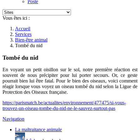
Poste
Vous êtes ici :
Accueil
Services
Bien-être animal
Tombé du nid
Tombé du nid
En voyant un petit oisillon sur le sol, notre première réaction est
souvent de nous précipiter pour lui porter secours. Or, ce geste
pourrait bien lui être fatal. Pour le bien des oiseaux, voici comment
réagir lorsque vous voyez un oiseau tombé du nid selon la Ligue de
Protection des Oiseaux française.
https://parismatch.be/actualites/environnement/477475/si-vous-
trouvez-un-oiseau-tombe-du-nid-ne-le-sauvez-surtout-pas
Navigation
La maltraitance animale