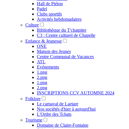
Hall de Piéton
Padel
Clubs sportifs
Activités hebdomadaires
Culture
Bibliothèque du T'chatpitre
C3 : Centre culturel de Chapelle
Enfance & Jeunesse
ONE
Maison des Jeunes
Centre Communal de Vacances
ATL
Evénements
1.png
2.png
1.png
2.png
INSCRIPTIONS CCV AUTOMNE 2024
Folklore
Le carnaval de Laetare
Nos sociétés d'hier à aujourd'hui
L'Ordre des Tchats
Tourisme
Domaine de Claire-Fontaine