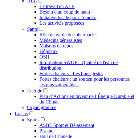
ALE
Le travail en ALE
Besoin d'un coup de main !
Initiative locale pour l’emploi
Les activités proposées
Santé
Rôle de garde des pharmacies
Médecins généralistes
Maisons de repos
Hôpitaux
OSH
Information SWDE - Qualité de l'eau de
distribution
Fortes chaleurs - Les bons gestes
Fortes chaleurs : un soutien pour les personnes
les plus vulnérables.
Energie
Plan d’Actions en faveur de l’Énergie Durable et
du Climat
Organigramme
Loisirs
Sports
ASBL Sport et Délassement
Piscine
Hall de Chapelle