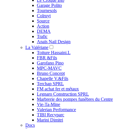
Le Croque Bio
Garage Polito
Tournesols
Colruyt
Source
Action
DEMA
Trafic
Anaïs Nail Design
La Valériane
Toiture Hassaini.L
FBR &Fils
Garofano Pino
MPC-MAVC
Bruno Concept
Chapelle V.&Fils
Terchap SPRL
FM achat fer et métaux
Legnaro Construction SPRL
Marbrerie des pompes funèbres du Centre
Vie-Ta-Mine
Valerian Performance
TIBI Recyparc
Marini Dimitri
Docs