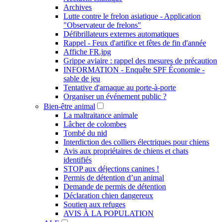
Archives
Lutte contre le frelon asiatique - Application
"Observateur de frelons"
Défibrillateurs externes automatiques
Rappel - Feux d'artifice et fêtes de fin d'année
Affiche FR.jpg
Grippe aviaire : rappel des mesures de précaution
INFORMATION - Enquête SPF Économie -
sable de jeu
Tentative d'arnaque au porte-à-porte
Organiser un événement public ?
Bien-être animal
La maltraitance animale
Lâcher de colombes
Tombé du nid
Interdiction des colliers électriques pour chiens
Avis aux propriétaires de chiens et chats
identifiés
STOP aux déjections canines !
Permis de détention d’un animal
Demande de permis de détention
Déclaration chien dangereux
Soutien aux refuges
AVIS À LA POPULATION