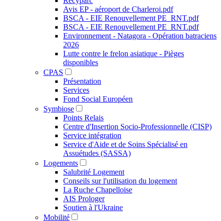
Recyparc
Avis EP - aéroport de Charleroi.pdf
BSCA - EIE Renouvellement PE_RNT.pdf
BSCA - EIE Renouvellement PE_RNT.pdf
Environnement - Natagora - Opération batraciens
2026
Lutte contre le frelon asiatique - Pièges
disponibles
CPAS
Présentation
Services
Fond Social Européen
Symbiose
Points Relais
Centre d'Insertion Socio-Professionnelle (CISP)
Service intégration
Service d'Aide et de Soins Spécialisé en
Assuétudes (SASSA)
Logements
Salubrité Logement
Conseils sur l'utilisation du logement
La Ruche Chapelloise
AIS Prologer
Soutien à l'Ukraine
Mobilité