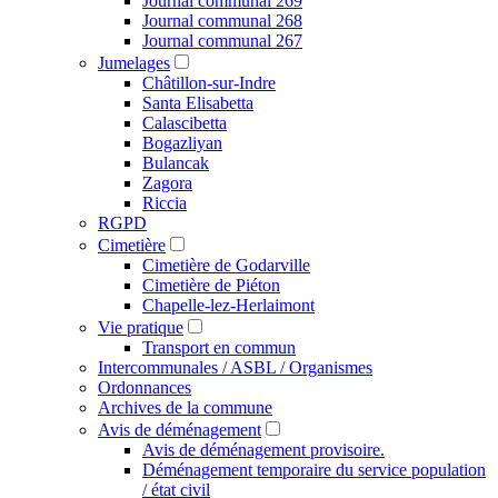
Journal communal 269
Journal communal 268
Journal communal 267
Jumelages
Châtillon-sur-Indre
Santa Elisabetta
Calascibetta
Bogazliyan
Bulancak
Zagora
Riccia
RGPD
Cimetière
Cimetière de Godarville
Cimetière de Piéton
Chapelle-lez-Herlaimont
Vie pratique
Transport en commun
Intercommunales / ASBL / Organismes
Ordonnances
Archives de la commune
Avis de déménagement
Avis de déménagement provisoire.
Déménagement temporaire du service population
/ état civil