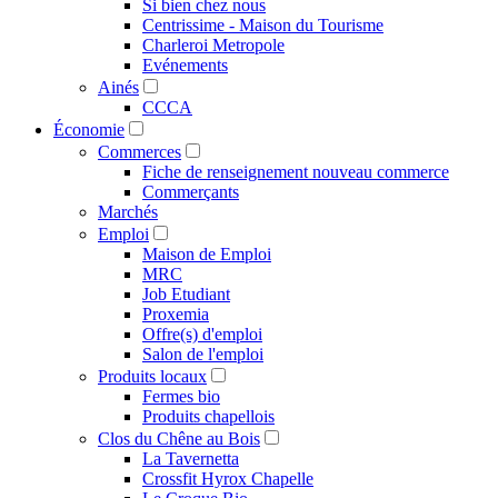
Si bien chez nous
Centrissime - Maison du Tourisme
Charleroi Metropole
Evénements
Ainés
CCCA
Économie
Commerces
Fiche de renseignement nouveau commerce
Commerçants
Marchés
Emploi
Maison de Emploi
MRC
Job Etudiant
Proxemia
Offre(s) d'emploi
Salon de l'emploi
Produits locaux
Fermes bio
Produits chapellois
Clos du Chêne au Bois
La Tavernetta
Crossfit Hyrox Chapelle