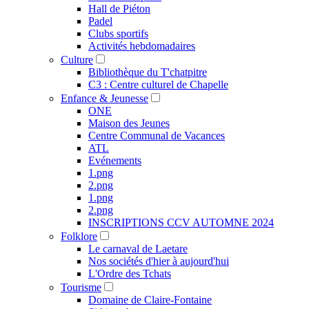
Hall de Piéton
Padel
Clubs sportifs
Activités hebdomadaires
Culture
Bibliothèque du T'chatpitre
C3 : Centre culturel de Chapelle
Enfance & Jeunesse
ONE
Maison des Jeunes
Centre Communal de Vacances
ATL
Evénements
1.png
2.png
1.png
2.png
INSCRIPTIONS CCV AUTOMNE 2024
Folklore
Le carnaval de Laetare
Nos sociétés d'hier à aujourd'hui
L'Ordre des Tchats
Tourisme
Domaine de Claire-Fontaine