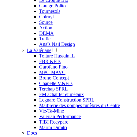
Le Croque Bio
Garage Polito
Tournesols
Colruyt
Source
Action
DEMA
Trafic
Anaïs Nail Design
La Valériane
Toiture Hassaini.L
FBR &Fils
Garofano Pino
MPC-MAVC
Bruno Concept
Chapelle V.&Fils
Terchap SPRL
FM achat fer et métaux
Legnaro Construction SPRL
Marbrerie des pompes funèbres du Centre
Vie-Ta-Mine
Valerian Performance
TIBI Recyparc
Marini Dimitri
Docs