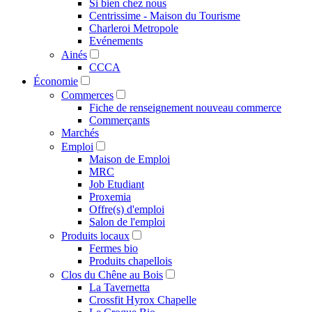
Si bien chez nous
Centrissime - Maison du Tourisme
Charleroi Metropole
Evénements
Ainés
CCCA
Économie
Commerces
Fiche de renseignement nouveau commerce
Commerçants
Marchés
Emploi
Maison de Emploi
MRC
Job Etudiant
Proxemia
Offre(s) d'emploi
Salon de l'emploi
Produits locaux
Fermes bio
Produits chapellois
Clos du Chêne au Bois
La Tavernetta
Crossfit Hyrox Chapelle