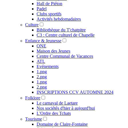
Hall de Piéton
Padel
Clubs sportifs
Activités hebdomadaires
Culture
Bibliothèque du T'chatpitre
C3 : Centre culturel de Chapelle
Enfance & Jeunesse
ONE
Maison des Jeunes
Centre Communal de Vacances
ATL
Evénements
1.png
2.png
1.png
2.png
INSCRIPTIONS CCV AUTOMNE 2024
Folklore
Le carnaval de Laetare
Nos sociétés d'hier à aujourd'hui
L'Ordre des Tchats
Tourisme
Domaine de Claire-Fontaine