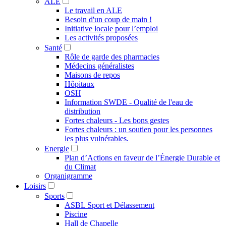
ALE
Le travail en ALE
Besoin d'un coup de main !
Initiative locale pour l’emploi
Les activités proposées
Santé
Rôle de garde des pharmacies
Médecins généralistes
Maisons de repos
Hôpitaux
OSH
Information SWDE - Qualité de l'eau de
distribution
Fortes chaleurs - Les bons gestes
Fortes chaleurs : un soutien pour les personnes
les plus vulnérables.
Energie
Plan d’Actions en faveur de l’Énergie Durable et
du Climat
Organigramme
Loisirs
Sports
ASBL Sport et Délassement
Piscine
Hall de Chapelle