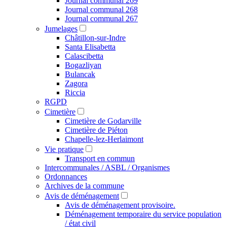
Journal communal 269
Journal communal 268
Journal communal 267
Jumelages
Châtillon-sur-Indre
Santa Elisabetta
Calascibetta
Bogazliyan
Bulancak
Zagora
Riccia
RGPD
Cimetière
Cimetière de Godarville
Cimetière de Piéton
Chapelle-lez-Herlaimont
Vie pratique
Transport en commun
Intercommunales / ASBL / Organismes
Ordonnances
Archives de la commune
Avis de déménagement
Avis de déménagement provisoire.
Déménagement temporaire du service population
/ état civil