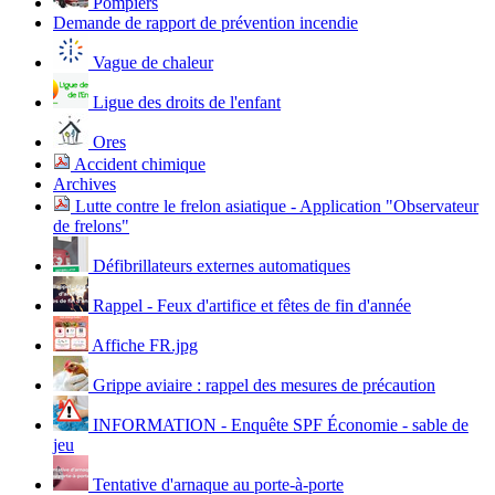
Pompiers
Demande de rapport de prévention incendie
Vague de chaleur
Ligue des droits de l'enfant
Ores
Accident chimique
Archives
Lutte contre le frelon asiatique - Application "Observateur
de frelons"
Défibrillateurs externes automatiques
Rappel - Feux d'artifice et fêtes de fin d'année
Affiche FR.jpg
Grippe aviaire : rappel des mesures de précaution
INFORMATION - Enquête SPF Économie - sable de
jeu
Tentative d'arnaque au porte-à-porte