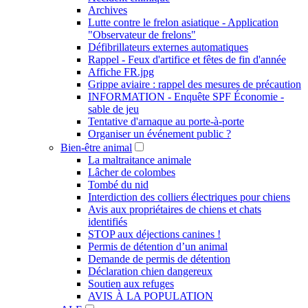
Archives
Lutte contre le frelon asiatique - Application
"Observateur de frelons"
Défibrillateurs externes automatiques
Rappel - Feux d'artifice et fêtes de fin d'année
Affiche FR.jpg
Grippe aviaire : rappel des mesures de précaution
INFORMATION - Enquête SPF Économie -
sable de jeu
Tentative d'arnaque au porte-à-porte
Organiser un événement public ?
Bien-être animal
La maltraitance animale
Lâcher de colombes
Tombé du nid
Interdiction des colliers électriques pour chiens
Avis aux propriétaires de chiens et chats
identifiés
STOP aux déjections canines !
Permis de détention d’un animal
Demande de permis de détention
Déclaration chien dangereux
Soutien aux refuges
AVIS À LA POPULATION