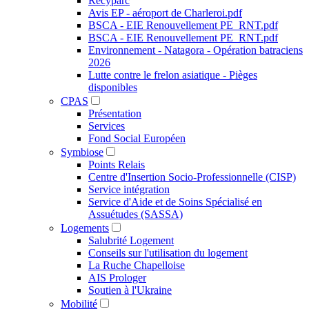
Recyparc
Avis EP - aéroport de Charleroi.pdf
BSCA - EIE Renouvellement PE_RNT.pdf
BSCA - EIE Renouvellement PE_RNT.pdf
Environnement - Natagora - Opération batraciens
2026
Lutte contre le frelon asiatique - Pièges
disponibles
CPAS
Présentation
Services
Fond Social Européen
Symbiose
Points Relais
Centre d'Insertion Socio-Professionnelle (CISP)
Service intégration
Service d'Aide et de Soins Spécialisé en
Assuétudes (SASSA)
Logements
Salubrité Logement
Conseils sur l'utilisation du logement
La Ruche Chapelloise
AIS Prologer
Soutien à l'Ukraine
Mobilité