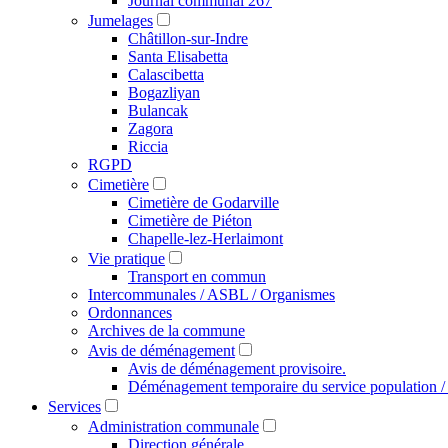
Journal communal 267
Jumelages
Châtillon-sur-Indre
Santa Elisabetta
Calascibetta
Bogazliyan
Bulancak
Zagora
Riccia
RGPD
Cimetière
Cimetière de Godarville
Cimetière de Piéton
Chapelle-lez-Herlaimont
Vie pratique
Transport en commun
Intercommunales / ASBL / Organismes
Ordonnances
Archives de la commune
Avis de déménagement
Avis de déménagement provisoire.
Déménagement temporaire du service population / é
Services
Administration communale
Direction générale