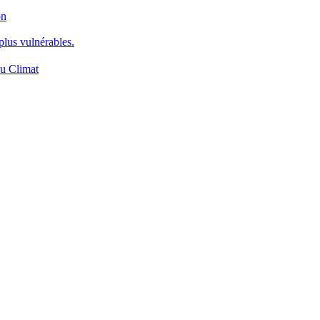
on
plus vulnérables.
du Climat