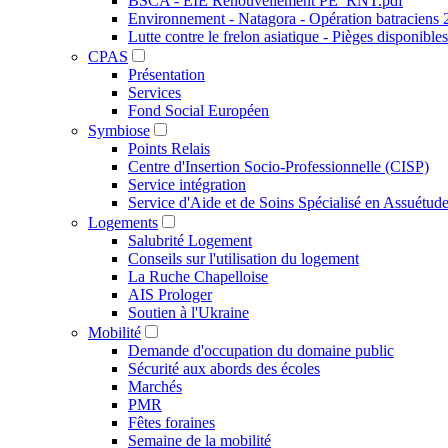
BSCA - EIE Renouvellement PE_RNT.pdf
Environnement - Natagora - Opération batraciens
Lutte contre le frelon asiatique - Pièges disponibles
CPAS
Présentation
Services
Fond Social Européen
Symbiose
Points Relais
Centre d'Insertion Socio-Professionnelle (CISP)
Service intégration
Service d'Aide et de Soins Spécialisé en Assuétu
Logements
Salubrité Logement
Conseils sur l'utilisation du logement
La Ruche Chapelloise
AIS Prologer
Soutien à l'Ukraine
Mobilité
Demande d'occupation du domaine public
Sécurité aux abords des écoles
Marchés
PMR
Fêtes foraines
Semaine de la mobilité