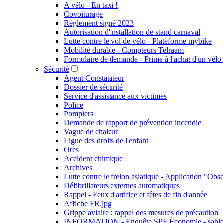
A vélo - En taxi !
Covoiturage
Règlement signé 2023
Autorisation d'installation de stand carnaval
Lutte contre le vol de vélo - Plateforme mybike
Mobilité durable - Compteurs Telraam
Formulaire de demande - Prime à l'achat d'un vélo 
Sécurité
Agent Constatateur
Dossier de sécurité
Service d'assistance aux victimes
Police
Pompiers
Demande de rapport de prévention incendie
Vague de chaleur
Ligue des droits de l'enfant
Ores
Accident chimique
Archives
Lutte contre le frelon asiatique - Application "Obs
Défibrillateurs externes automatiques
Rappel - Feux d'artifice et fêtes de fin d'année
Affiche FR.jpg
Grippe aviaire : rappel des mesures de précaution
INFORMATION - Enquête SPF Économie - sable 