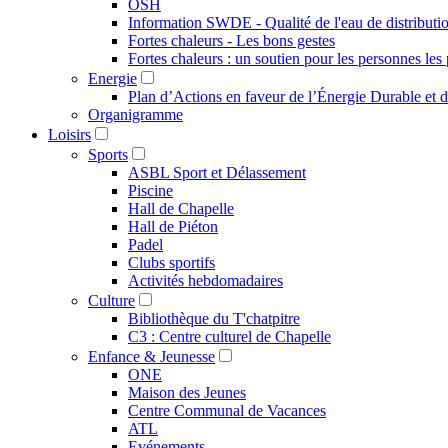
OSH
Information SWDE - Qualité de l'eau de distributi
Fortes chaleurs - Les bons gestes
Fortes chaleurs : un soutien pour les personnes les 
Energie
Plan d’Actions en faveur de l’Énergie Durable et 
Organigramme
Loisirs
Sports
ASBL Sport et Délassement
Piscine
Hall de Chapelle
Hall de Piéton
Padel
Clubs sportifs
Activités hebdomadaires
Culture
Bibliothèque du T'chatpitre
C3 : Centre culturel de Chapelle
Enfance & Jeunesse
ONE
Maison des Jeunes
Centre Communal de Vacances
ATL
Evénements