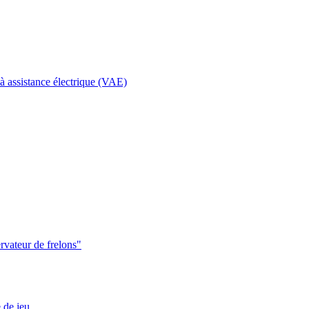
à assistance électrique (VAE)
ervateur de frelons"
de jeu