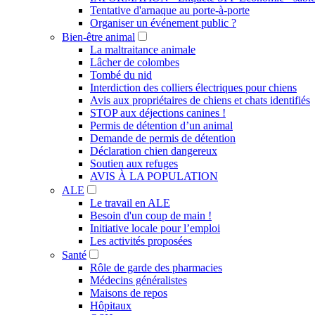
Tentative d'arnaque au porte-à-porte
Organiser un événement public ?
Bien-être animal
La maltraitance animale
Lâcher de colombes
Tombé du nid
Interdiction des colliers électriques pour chiens
Avis aux propriétaires de chiens et chats identifiés
STOP aux déjections canines !
Permis de détention d’un animal
Demande de permis de détention
Déclaration chien dangereux
Soutien aux refuges
AVIS À LA POPULATION
ALE
Le travail en ALE
Besoin d'un coup de main !
Initiative locale pour l’emploi
Les activités proposées
Santé
Rôle de garde des pharmacies
Médecins généralistes
Maisons de repos
Hôpitaux