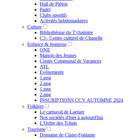
Hall de Piéton
Padel
Clubs sportifs
Activités hebdomadaires
Culture
Bibliothèque du T'chatpitre
C3 : Centre culturel de Chapelle
Enfance & Jeunesse
ONE
Maison des Jeunes
Centre Communal de Vacances
ATL
Evénements
1.png
2.png
1.png
2.png
INSCRIPTIONS CCV AUTOMNE 2024
Folklore
Le carnaval de Laetare
Nos sociétés d'hier à aujourd'hui
L'Ordre des Tchats
Tourisme
Domaine de Claire-Fontaine