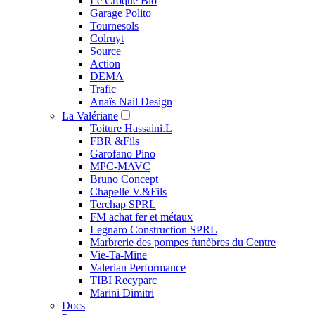
Le Croque Bio
Garage Polito
Tournesols
Colruyt
Source
Action
DEMA
Trafic
Anaïs Nail Design
La Valériane
Toiture Hassaini.L
FBR &Fils
Garofano Pino
MPC-MAVC
Bruno Concept
Chapelle V.&Fils
Terchap SPRL
FM achat fer et métaux
Legnaro Construction SPRL
Marbrerie des pompes funèbres du Centre
Vie-Ta-Mine
Valerian Performance
TIBI Recyparc
Marini Dimitri
Docs