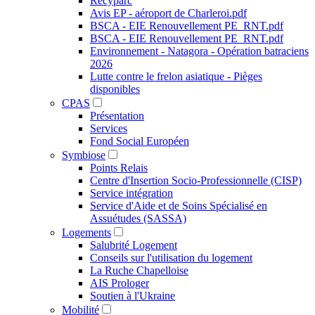
Recyparc
Avis EP - aéroport de Charleroi.pdf
BSCA - EIE Renouvellement PE_RNT.pdf
BSCA - EIE Renouvellement PE_RNT.pdf
Environnement - Natagora - Opération batraciens
2026
Lutte contre le frelon asiatique - Pièges
disponibles
CPAS
Présentation
Services
Fond Social Européen
Symbiose
Points Relais
Centre d'Insertion Socio-Professionnelle (CISP)
Service intégration
Service d'Aide et de Soins Spécialisé en
Assuétudes (SASSA)
Logements
Salubrité Logement
Conseils sur l'utilisation du logement
La Ruche Chapelloise
AIS Prologer
Soutien à l'Ukraine
Mobilité