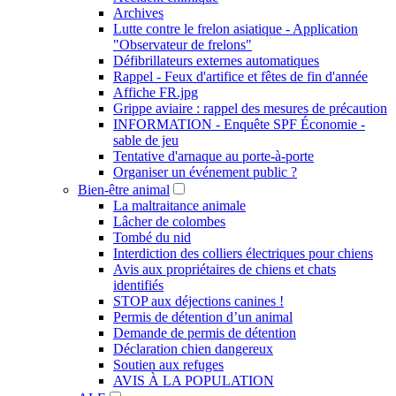
Archives
Lutte contre le frelon asiatique - Application
"Observateur de frelons"
Défibrillateurs externes automatiques
Rappel - Feux d'artifice et fêtes de fin d'année
Affiche FR.jpg
Grippe aviaire : rappel des mesures de précaution
INFORMATION - Enquête SPF Économie -
sable de jeu
Tentative d'arnaque au porte-à-porte
Organiser un événement public ?
Bien-être animal
La maltraitance animale
Lâcher de colombes
Tombé du nid
Interdiction des colliers électriques pour chiens
Avis aux propriétaires de chiens et chats
identifiés
STOP aux déjections canines !
Permis de détention d’un animal
Demande de permis de détention
Déclaration chien dangereux
Soutien aux refuges
AVIS À LA POPULATION