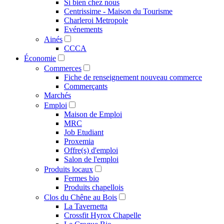
Si bien chez nous
Centrissime - Maison du Tourisme
Charleroi Metropole
Evénements
Ainés
CCCA
Économie
Commerces
Fiche de renseignement nouveau commerce
Commerçants
Marchés
Emploi
Maison de Emploi
MRC
Job Etudiant
Proxemia
Offre(s) d'emploi
Salon de l'emploi
Produits locaux
Fermes bio
Produits chapellois
Clos du Chêne au Bois
La Tavernetta
Crossfit Hyrox Chapelle