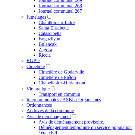
Journal communal 269
Journal communal 268
Journal communal 267
Jumelages
Châtillon-sur-Indre
Santa Elisabetta
Calascibetta
Bogazliyan
Bulancak
Zagora
Riccia
RGPD
Cimetière
Cimetière de Godarville
Cimetière de Piéton
Chapelle-lez-Herlaimont
Vie pratique
Transport en commun
Intercommunales / ASBL / Organismes
Ordonnances
Archives de la commune
Avis de déménagement
Avis de déménagement provisoire.
Déménagement temporaire du service population
/ état civil