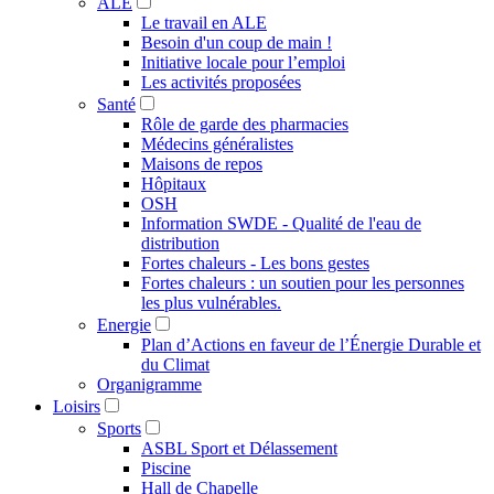
ALE
Le travail en ALE
Besoin d'un coup de main !
Initiative locale pour l’emploi
Les activités proposées
Santé
Rôle de garde des pharmacies
Médecins généralistes
Maisons de repos
Hôpitaux
OSH
Information SWDE - Qualité de l'eau de
distribution
Fortes chaleurs - Les bons gestes
Fortes chaleurs : un soutien pour les personnes
les plus vulnérables.
Energie
Plan d’Actions en faveur de l’Énergie Durable et
du Climat
Organigramme
Loisirs
Sports
ASBL Sport et Délassement
Piscine
Hall de Chapelle