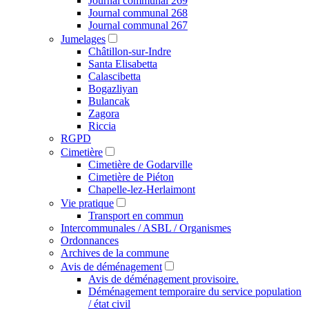
Journal communal 269
Journal communal 268
Journal communal 267
Jumelages
Châtillon-sur-Indre
Santa Elisabetta
Calascibetta
Bogazliyan
Bulancak
Zagora
Riccia
RGPD
Cimetière
Cimetière de Godarville
Cimetière de Piéton
Chapelle-lez-Herlaimont
Vie pratique
Transport en commun
Intercommunales / ASBL / Organismes
Ordonnances
Archives de la commune
Avis de déménagement
Avis de déménagement provisoire.
Déménagement temporaire du service population
/ état civil