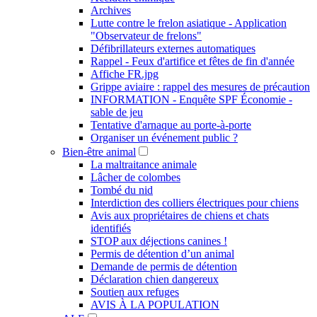
Archives
Lutte contre le frelon asiatique - Application
"Observateur de frelons"
Défibrillateurs externes automatiques
Rappel - Feux d'artifice et fêtes de fin d'année
Affiche FR.jpg
Grippe aviaire : rappel des mesures de précaution
INFORMATION - Enquête SPF Économie -
sable de jeu
Tentative d'arnaque au porte-à-porte
Organiser un événement public ?
Bien-être animal
La maltraitance animale
Lâcher de colombes
Tombé du nid
Interdiction des colliers électriques pour chiens
Avis aux propriétaires de chiens et chats
identifiés
STOP aux déjections canines !
Permis de détention d’un animal
Demande de permis de détention
Déclaration chien dangereux
Soutien aux refuges
AVIS À LA POPULATION