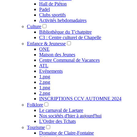
Hall de Piéton
Padel
Clubs sportifs
Activités hebdomadaires
Culture
Bibliothèque du T'chatpitre
C3 : Centre culturel de Chapelle
Enfance & Jeunesse
ONE
Maison des Jeunes
Centre Communal de Vacances
ATL
Evénements
1.png
2.png
1.png
2.png
INSCRIPTIONS CCV AUTOMNE 2024
Folklore
Le carnaval de Laetare
Nos sociétés d'hier à aujourd'hui
L'Ordre des Tchats
Tourisme
Domaine de Claire-Fontaine