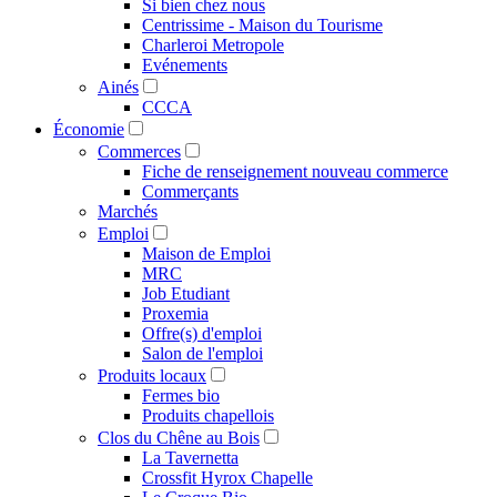
Si bien chez nous
Centrissime - Maison du Tourisme
Charleroi Metropole
Evénements
Ainés
CCCA
Économie
Commerces
Fiche de renseignement nouveau commerce
Commerçants
Marchés
Emploi
Maison de Emploi
MRC
Job Etudiant
Proxemia
Offre(s) d'emploi
Salon de l'emploi
Produits locaux
Fermes bio
Produits chapellois
Clos du Chêne au Bois
La Tavernetta
Crossfit Hyrox Chapelle