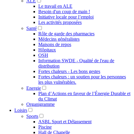
ALE
Le travail en ALE
Besoin d'un coup de main !
Initiative locale pour l’emploi
Les activités proposées
Santé
Rôle de garde des pharmacies
Médecins généralistes
Maisons de repos
Hôpitaux
OSH
Information SWDE - Qualité de l'eau de
distribution
Fortes chaleurs - Les bons gestes
Fortes chaleurs : un soutien pour les personnes
les plus vulnérables.
Energie
Plan d’Actions en faveur de l’Énergie Durable et
du Climat
Organigramme
Loisirs
Sports
ASBL Sport et Délassement
Piscine
Hall de Chapelle