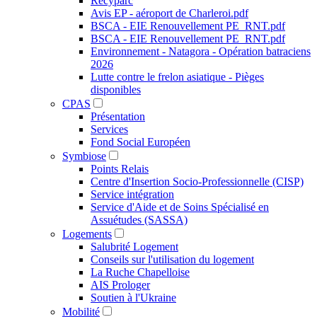
Recyparc
Avis EP - aéroport de Charleroi.pdf
BSCA - EIE Renouvellement PE_RNT.pdf
BSCA - EIE Renouvellement PE_RNT.pdf
Environnement - Natagora - Opération batraciens
2026
Lutte contre le frelon asiatique - Pièges
disponibles
CPAS
Présentation
Services
Fond Social Européen
Symbiose
Points Relais
Centre d'Insertion Socio-Professionnelle (CISP)
Service intégration
Service d'Aide et de Soins Spécialisé en
Assuétudes (SASSA)
Logements
Salubrité Logement
Conseils sur l'utilisation du logement
La Ruche Chapelloise
AIS Prologer
Soutien à l'Ukraine
Mobilité