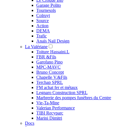
Le Croque Bio
Garage Polito
Tournesols
Colruyt
Source
Action
DEMA
Trafic
Anaïs Nail Design
La Valériane
Toiture Hassaini.L
FBR &Fils
Garofano Pino
MPC-MAVC
Bruno Concept
Chapelle V.&Fils
Terchap SPRL
FM achat fer et métaux
Legnaro Construction SPRL
Marbrerie des pompes funèbres du Centre
Vie-Ta-Mine
Valerian Performance
TIBI Recyparc
Marini Dimitri
Docs