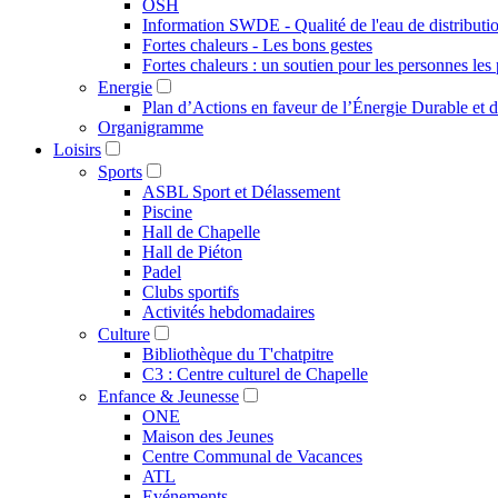
OSH
Information SWDE - Qualité de l'eau de distributi
Fortes chaleurs - Les bons gestes
Fortes chaleurs : un soutien pour les personnes les 
Energie
Plan d’Actions en faveur de l’Énergie Durable et 
Organigramme
Loisirs
Sports
ASBL Sport et Délassement
Piscine
Hall de Chapelle
Hall de Piéton
Padel
Clubs sportifs
Activités hebdomadaires
Culture
Bibliothèque du T'chatpitre
C3 : Centre culturel de Chapelle
Enfance & Jeunesse
ONE
Maison des Jeunes
Centre Communal de Vacances
ATL
Evénements