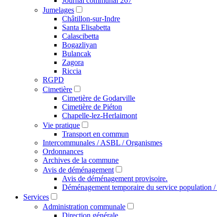
Journal communal 267
Jumelages
Châtillon-sur-Indre
Santa Elisabetta
Calascibetta
Bogazliyan
Bulancak
Zagora
Riccia
RGPD
Cimetière
Cimetière de Godarville
Cimetière de Piéton
Chapelle-lez-Herlaimont
Vie pratique
Transport en commun
Intercommunales / ASBL / Organismes
Ordonnances
Archives de la commune
Avis de déménagement
Avis de déménagement provisoire.
Déménagement temporaire du service population / é
Services
Administration communale
Direction générale