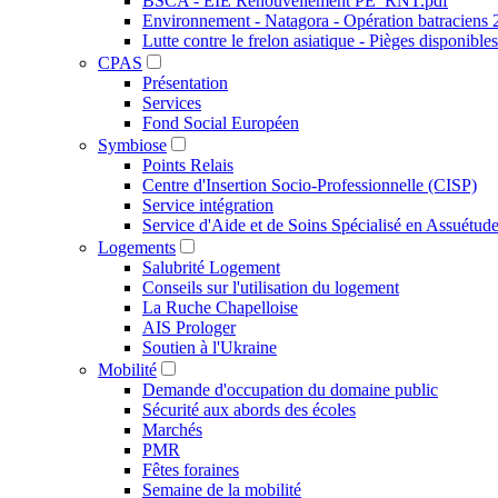
BSCA - EIE Renouvellement PE_RNT.pdf
Environnement - Natagora - Opération batraciens
Lutte contre le frelon asiatique - Pièges disponibles
CPAS
Présentation
Services
Fond Social Européen
Symbiose
Points Relais
Centre d'Insertion Socio-Professionnelle (CISP)
Service intégration
Service d'Aide et de Soins Spécialisé en Assuétu
Logements
Salubrité Logement
Conseils sur l'utilisation du logement
La Ruche Chapelloise
AIS Prologer
Soutien à l'Ukraine
Mobilité
Demande d'occupation du domaine public
Sécurité aux abords des écoles
Marchés
PMR
Fêtes foraines
Semaine de la mobilité