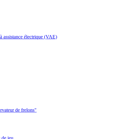
à assistance électrique (VAE)
ervateur de frelons"
de jeu