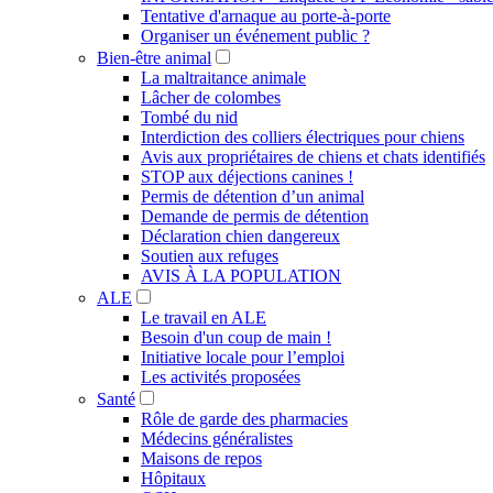
Tentative d'arnaque au porte-à-porte
Organiser un événement public ?
Bien-être animal
La maltraitance animale
Lâcher de colombes
Tombé du nid
Interdiction des colliers électriques pour chiens
Avis aux propriétaires de chiens et chats identifiés
STOP aux déjections canines !
Permis de détention d’un animal
Demande de permis de détention
Déclaration chien dangereux
Soutien aux refuges
AVIS À LA POPULATION
ALE
Le travail en ALE
Besoin d'un coup de main !
Initiative locale pour l’emploi
Les activités proposées
Santé
Rôle de garde des pharmacies
Médecins généralistes
Maisons de repos
Hôpitaux