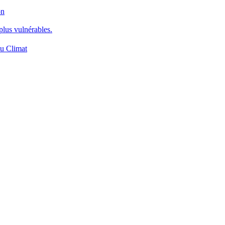
on
plus vulnérables.
du Climat