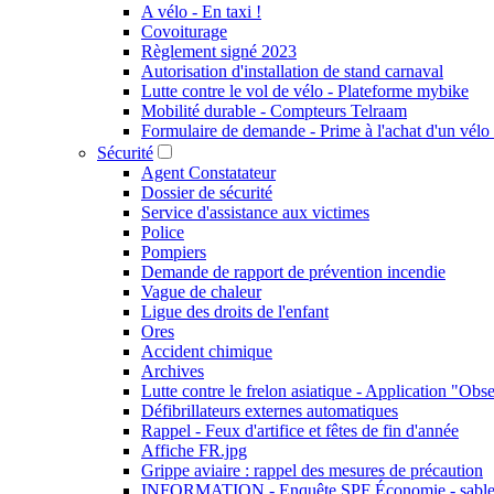
A vélo - En taxi !
Covoiturage
Règlement signé 2023
Autorisation d'installation de stand carnaval
Lutte contre le vol de vélo - Plateforme mybike
Mobilité durable - Compteurs Telraam
Formulaire de demande - Prime à l'achat d'un vélo 
Sécurité
Agent Constatateur
Dossier de sécurité
Service d'assistance aux victimes
Police
Pompiers
Demande de rapport de prévention incendie
Vague de chaleur
Ligue des droits de l'enfant
Ores
Accident chimique
Archives
Lutte contre le frelon asiatique - Application "Obs
Défibrillateurs externes automatiques
Rappel - Feux d'artifice et fêtes de fin d'année
Affiche FR.jpg
Grippe aviaire : rappel des mesures de précaution
INFORMATION - Enquête SPF Économie - sable 