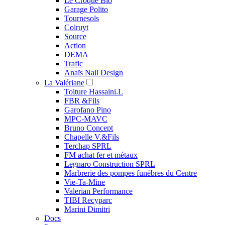
Le Croque Bio
Garage Polito
Tournesols
Colruyt
Source
Action
DEMA
Trafic
Anaïs Nail Design
La Valériane
Toiture Hassaini.L
FBR &Fils
Garofano Pino
MPC-MAVC
Bruno Concept
Chapelle V.&Fils
Terchap SPRL
FM achat fer et métaux
Legnaro Construction SPRL
Marbrerie des pompes funèbres du Centre
Vie-Ta-Mine
Valerian Performance
TIBI Recyparc
Marini Dimitri
Docs