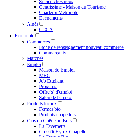
Si bien chez nous
Centrissime - Maison du Tourisme
Charleroi Metropole
Evénements
Ainés
CCCA
Économie
Commerces
Fiche de renseignement nouveau commerce
Commerçants
Marchés
Emploi
Maison de Emploi
MRC
Job Etudiant
Proxemia
Offre(s) d'emploi
Salon de l'emploi
Produits locaux
Fermes bio
Produits chapellois
Clos du Chêne au Bois
La Tavernetta
Crossfit Hyrox Chapelle