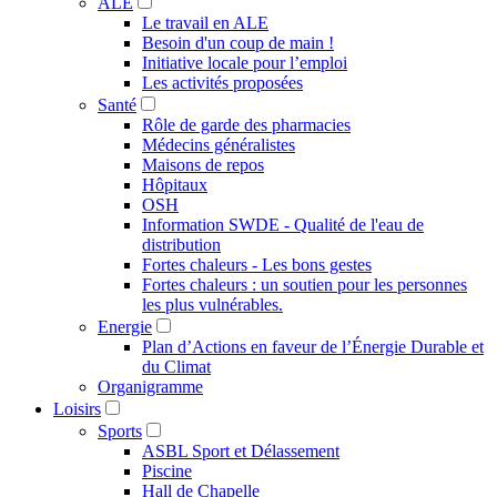
ALE
Le travail en ALE
Besoin d'un coup de main !
Initiative locale pour l’emploi
Les activités proposées
Santé
Rôle de garde des pharmacies
Médecins généralistes
Maisons de repos
Hôpitaux
OSH
Information SWDE - Qualité de l'eau de
distribution
Fortes chaleurs - Les bons gestes
Fortes chaleurs : un soutien pour les personnes
les plus vulnérables.
Energie
Plan d’Actions en faveur de l’Énergie Durable et
du Climat
Organigramme
Loisirs
Sports
ASBL Sport et Délassement
Piscine
Hall de Chapelle