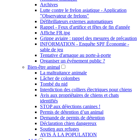
Archives
Lutte contre le frelon asiatique - Application
"Observateur de frelons"
Défibrillateurs externes automatiques
Rappel - Feux d'artifice et fêtes de fin d'année
Affiche FR.jpg
Grippe aviaire : rappel des mesures de précaution
INFORMATION - Enquête SPF Économie -
sable de jeu
Tentative d'arnaque au porte-à-porte
Organiser un événement public ?
Bien-être animal
La maltraitance animale
Lâcher de colombes
Tombé du nid
Interdiction des colliers électriques pour chiens
Avis aux propriétaires de chiens et chats
identifiés
STOP aux déjections canines !
Permis de détention d’un animal
Demande de permis de détention
Déclaration chien dangereux
Soutien aux refuges
AVIS À LA POPULATION