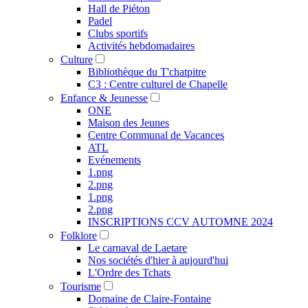
Hall de Piéton
Padel
Clubs sportifs
Activités hebdomadaires
Culture
Bibliothèque du T'chatpitre
C3 : Centre culturel de Chapelle
Enfance & Jeunesse
ONE
Maison des Jeunes
Centre Communal de Vacances
ATL
Evénements
1.png
2.png
1.png
2.png
INSCRIPTIONS CCV AUTOMNE 2024
Folklore
Le carnaval de Laetare
Nos sociétés d'hier à aujourd'hui
L'Ordre des Tchats
Tourisme
Domaine de Claire-Fontaine