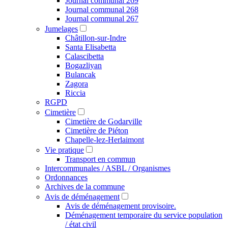
Journal communal 269
Journal communal 268
Journal communal 267
Jumelages
Châtillon-sur-Indre
Santa Elisabetta
Calascibetta
Bogazliyan
Bulancak
Zagora
Riccia
RGPD
Cimetière
Cimetière de Godarville
Cimetière de Piéton
Chapelle-lez-Herlaimont
Vie pratique
Transport en commun
Intercommunales / ASBL / Organismes
Ordonnances
Archives de la commune
Avis de déménagement
Avis de déménagement provisoire.
Déménagement temporaire du service population
/ état civil