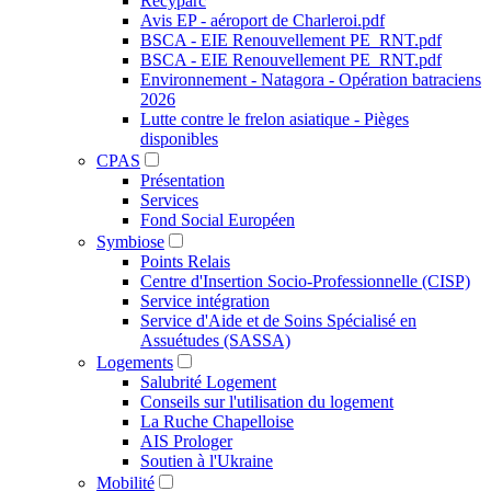
Recyparc
Avis EP - aéroport de Charleroi.pdf
BSCA - EIE Renouvellement PE_RNT.pdf
BSCA - EIE Renouvellement PE_RNT.pdf
Environnement - Natagora - Opération batraciens
2026
Lutte contre le frelon asiatique - Pièges
disponibles
CPAS
Présentation
Services
Fond Social Européen
Symbiose
Points Relais
Centre d'Insertion Socio-Professionnelle (CISP)
Service intégration
Service d'Aide et de Soins Spécialisé en
Assuétudes (SASSA)
Logements
Salubrité Logement
Conseils sur l'utilisation du logement
La Ruche Chapelloise
AIS Prologer
Soutien à l'Ukraine
Mobilité