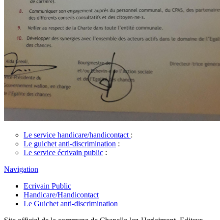
Le service handicare/handicontact
:
Le guichet anti-discrimination
:
Le service écrivain public
:
Navigation
Ecrivain Public
Handicare/Handicontact
Le Guichet anti-discrimination