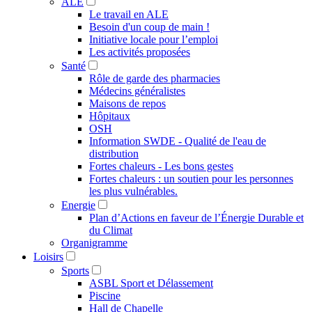
ALE
Le travail en ALE
Besoin d'un coup de main !
Initiative locale pour l’emploi
Les activités proposées
Santé
Rôle de garde des pharmacies
Médecins généralistes
Maisons de repos
Hôpitaux
OSH
Information SWDE - Qualité de l'eau de
distribution
Fortes chaleurs - Les bons gestes
Fortes chaleurs : un soutien pour les personnes
les plus vulnérables.
Energie
Plan d’Actions en faveur de l’Énergie Durable et
du Climat
Organigramme
Loisirs
Sports
ASBL Sport et Délassement
Piscine
Hall de Chapelle