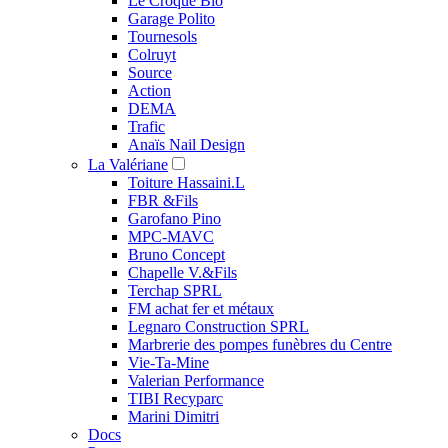
Le Croque Bio
Garage Polito
Tournesols
Colruyt
Source
Action
DEMA
Trafic
Anaïs Nail Design
La Valériane
Toiture Hassaini.L
FBR &Fils
Garofano Pino
MPC-MAVC
Bruno Concept
Chapelle V.&Fils
Terchap SPRL
FM achat fer et métaux
Legnaro Construction SPRL
Marbrerie des pompes funèbres du Centre
Vie-Ta-Mine
Valerian Performance
TIBI Recyparc
Marini Dimitri
Docs