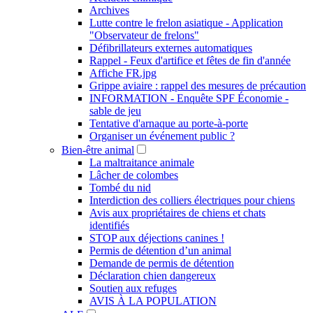
Archives
Lutte contre le frelon asiatique - Application
"Observateur de frelons"
Défibrillateurs externes automatiques
Rappel - Feux d'artifice et fêtes de fin d'année
Affiche FR.jpg
Grippe aviaire : rappel des mesures de précaution
INFORMATION - Enquête SPF Économie -
sable de jeu
Tentative d'arnaque au porte-à-porte
Organiser un événement public ?
Bien-être animal
La maltraitance animale
Lâcher de colombes
Tombé du nid
Interdiction des colliers électriques pour chiens
Avis aux propriétaires de chiens et chats
identifiés
STOP aux déjections canines !
Permis de détention d’un animal
Demande de permis de détention
Déclaration chien dangereux
Soutien aux refuges
AVIS À LA POPULATION