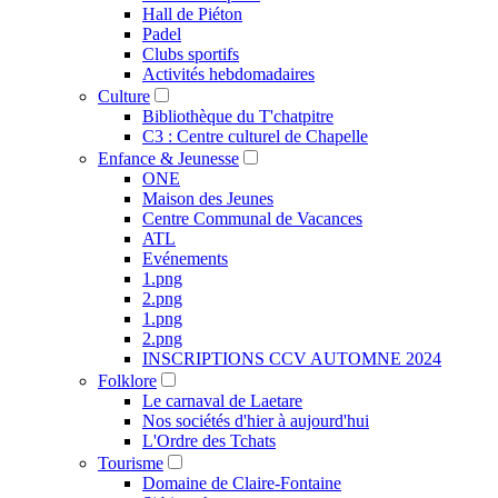
Hall de Piéton
Padel
Clubs sportifs
Activités hebdomadaires
Culture
Bibliothèque du T'chatpitre
C3 : Centre culturel de Chapelle
Enfance & Jeunesse
ONE
Maison des Jeunes
Centre Communal de Vacances
ATL
Evénements
1.png
2.png
1.png
2.png
INSCRIPTIONS CCV AUTOMNE 2024
Folklore
Le carnaval de Laetare
Nos sociétés d'hier à aujourd'hui
L'Ordre des Tchats
Tourisme
Domaine de Claire-Fontaine