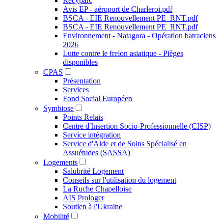
Recyparc
Avis EP - aéroport de Charleroi.pdf
BSCA - EIE Renouvellement PE_RNT.pdf
BSCA - EIE Renouvellement PE_RNT.pdf
Environnement - Natagora - Opération batraciens
2026
Lutte contre le frelon asiatique - Pièges
disponibles
CPAS
Présentation
Services
Fond Social Européen
Symbiose
Points Relais
Centre d'Insertion Socio-Professionnelle (CISP)
Service intégration
Service d'Aide et de Soins Spécialisé en
Assuétudes (SASSA)
Logements
Salubrité Logement
Conseils sur l'utilisation du logement
La Ruche Chapelloise
AIS Prologer
Soutien à l'Ukraine
Mobilité