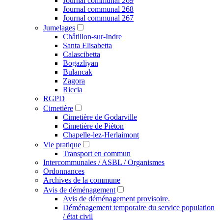
Journal communal 269
Journal communal 268
Journal communal 267
Jumelages
Châtillon-sur-Indre
Santa Elisabetta
Calascibetta
Bogazliyan
Bulancak
Zagora
Riccia
RGPD
Cimetière
Cimetière de Godarville
Cimetière de Piéton
Chapelle-lez-Herlaimont
Vie pratique
Transport en commun
Intercommunales / ASBL / Organismes
Ordonnances
Archives de la commune
Avis de déménagement
Avis de déménagement provisoire.
Déménagement temporaire du service population
/ état civil