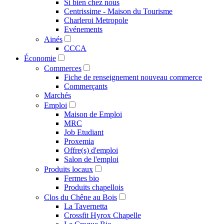
Si bien chez nous
Centrissime - Maison du Tourisme
Charleroi Metropole
Evénements
Ainés
CCCA
Économie
Commerces
Fiche de renseignement nouveau commerce
Commerçants
Marchés
Emploi
Maison de Emploi
MRC
Job Etudiant
Proxemia
Offre(s) d'emploi
Salon de l'emploi
Produits locaux
Fermes bio
Produits chapellois
Clos du Chêne au Bois
La Tavernetta
Crossfit Hyrox Chapelle