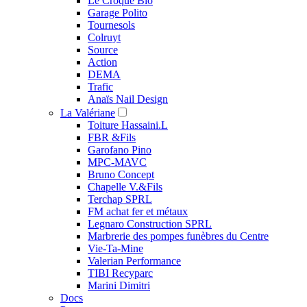
Le Croque Bio
Garage Polito
Tournesols
Colruyt
Source
Action
DEMA
Trafic
Anaïs Nail Design
La Valériane
Toiture Hassaini.L
FBR &Fils
Garofano Pino
MPC-MAVC
Bruno Concept
Chapelle V.&Fils
Terchap SPRL
FM achat fer et métaux
Legnaro Construction SPRL
Marbrerie des pompes funèbres du Centre
Vie-Ta-Mine
Valerian Performance
TIBI Recyparc
Marini Dimitri
Docs