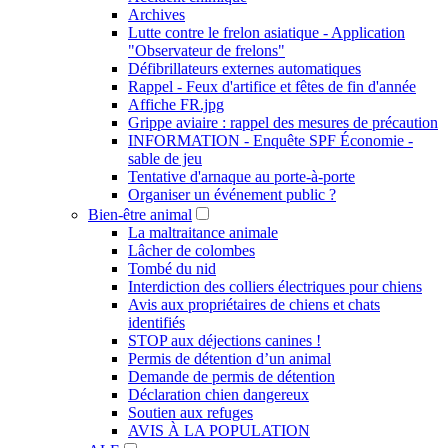
Archives
Lutte contre le frelon asiatique - Application
"Observateur de frelons"
Défibrillateurs externes automatiques
Rappel - Feux d'artifice et fêtes de fin d'année
Affiche FR.jpg
Grippe aviaire : rappel des mesures de précaution
INFORMATION - Enquête SPF Économie -
sable de jeu
Tentative d'arnaque au porte-à-porte
Organiser un événement public ?
Bien-être animal
La maltraitance animale
Lâcher de colombes
Tombé du nid
Interdiction des colliers électriques pour chiens
Avis aux propriétaires de chiens et chats
identifiés
STOP aux déjections canines !
Permis de détention d’un animal
Demande de permis de détention
Déclaration chien dangereux
Soutien aux refuges
AVIS À LA POPULATION