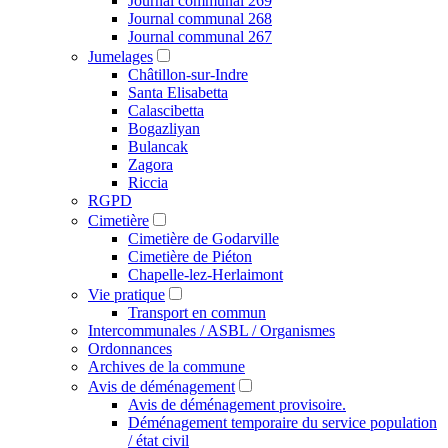
Journal communal 269
Journal communal 268
Journal communal 267
Jumelages
Châtillon-sur-Indre
Santa Elisabetta
Calascibetta
Bogazliyan
Bulancak
Zagora
Riccia
RGPD
Cimetière
Cimetière de Godarville
Cimetière de Piéton
Chapelle-lez-Herlaimont
Vie pratique
Transport en commun
Intercommunales / ASBL / Organismes
Ordonnances
Archives de la commune
Avis de déménagement
Avis de déménagement provisoire.
Déménagement temporaire du service population
/ état civil