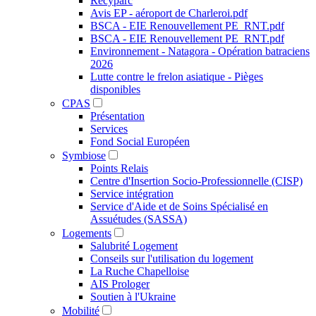
Recyparc
Avis EP - aéroport de Charleroi.pdf
BSCA - EIE Renouvellement PE_RNT.pdf
BSCA - EIE Renouvellement PE_RNT.pdf
Environnement - Natagora - Opération batraciens
2026
Lutte contre le frelon asiatique - Pièges
disponibles
CPAS
Présentation
Services
Fond Social Européen
Symbiose
Points Relais
Centre d'Insertion Socio-Professionnelle (CISP)
Service intégration
Service d'Aide et de Soins Spécialisé en
Assuétudes (SASSA)
Logements
Salubrité Logement
Conseils sur l'utilisation du logement
La Ruche Chapelloise
AIS Prologer
Soutien à l'Ukraine
Mobilité