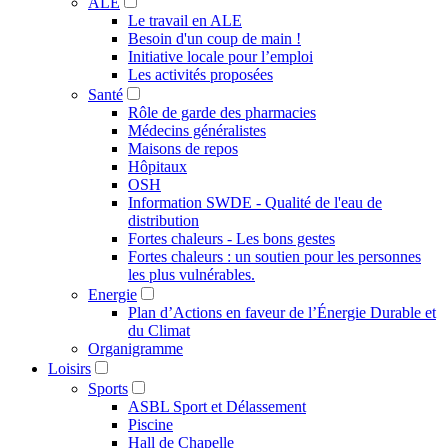
ALE
Le travail en ALE
Besoin d'un coup de main !
Initiative locale pour l’emploi
Les activités proposées
Santé
Rôle de garde des pharmacies
Médecins généralistes
Maisons de repos
Hôpitaux
OSH
Information SWDE - Qualité de l'eau de
distribution
Fortes chaleurs - Les bons gestes
Fortes chaleurs : un soutien pour les personnes
les plus vulnérables.
Energie
Plan d’Actions en faveur de l’Énergie Durable et
du Climat
Organigramme
Loisirs
Sports
ASBL Sport et Délassement
Piscine
Hall de Chapelle