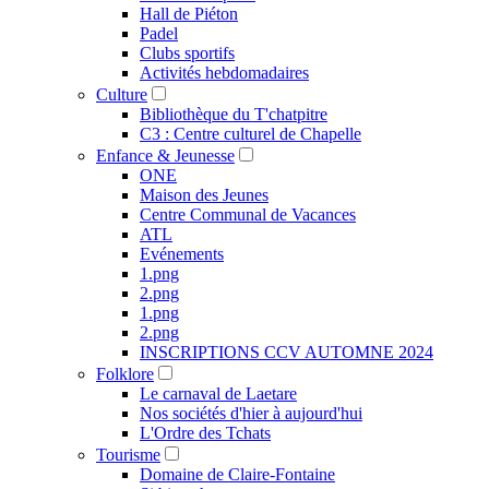
Hall de Piéton
Padel
Clubs sportifs
Activités hebdomadaires
Culture
Bibliothèque du T'chatpitre
C3 : Centre culturel de Chapelle
Enfance & Jeunesse
ONE
Maison des Jeunes
Centre Communal de Vacances
ATL
Evénements
1.png
2.png
1.png
2.png
INSCRIPTIONS CCV AUTOMNE 2024
Folklore
Le carnaval de Laetare
Nos sociétés d'hier à aujourd'hui
L'Ordre des Tchats
Tourisme
Domaine de Claire-Fontaine