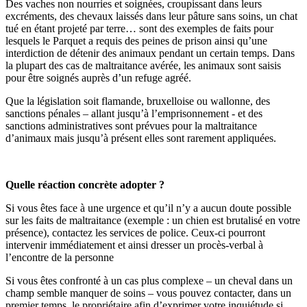
Des vaches non nourries et soignées, croupissant dans leurs
excréments, des chevaux laissés dans leur pâture sans soins, un chat
tué en étant projeté par terre… sont des exemples de faits pour
lesquels le Parquet a requis des peines de prison ainsi qu’une
interdiction de détenir des animaux pendant un certain temps. Dans
la plupart des cas de maltraitance avérée, les animaux sont saisis
pour être soignés auprès d’un refuge agréé.
Que la législation soit flamande, bruxelloise ou wallonne, des
sanctions pénales – allant jusqu’à l’emprisonnement - et des
sanctions administratives sont prévues pour la maltraitance
d’animaux mais jusqu’à présent elles sont rarement appliquées.
Quelle réaction concrète adopter ?
Si vous êtes face à une urgence et qu’il n’y a aucun doute possible
sur les faits de maltraitance (exemple : un chien est brutalisé en votre
présence), contactez les services de police. Ceux-ci pourront
intervenir immédiatement et ainsi dresser un procès-verbal à
l’encontre de la personne
Si vous êtes confronté à un cas plus complexe – un cheval dans un
champ semble manquer de soins – vous pouvez contacter, dans un
premier temps, le propriétaire afin d’exprimer votre inquiétude si