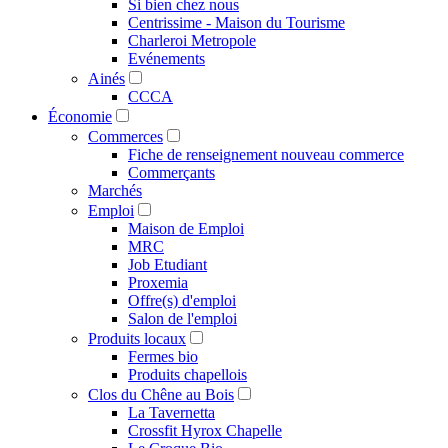
Si bien chez nous
Centrissime - Maison du Tourisme
Charleroi Metropole
Evénements
Ainés
CCCA
Économie
Commerces
Fiche de renseignement nouveau commerce
Commerçants
Marchés
Emploi
Maison de Emploi
MRC
Job Etudiant
Proxemia
Offre(s) d'emploi
Salon de l'emploi
Produits locaux
Fermes bio
Produits chapellois
Clos du Chêne au Bois
La Tavernetta
Crossfit Hyrox Chapelle