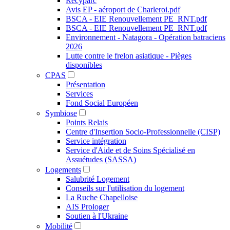
Recyparc
Avis EP - aéroport de Charleroi.pdf
BSCA - EIE Renouvellement PE_RNT.pdf
BSCA - EIE Renouvellement PE_RNT.pdf
Environnement - Natagora - Opération batraciens
2026
Lutte contre le frelon asiatique - Pièges
disponibles
CPAS
Présentation
Services
Fond Social Européen
Symbiose
Points Relais
Centre d'Insertion Socio-Professionnelle (CISP)
Service intégration
Service d'Aide et de Soins Spécialisé en
Assuétudes (SASSA)
Logements
Salubrité Logement
Conseils sur l'utilisation du logement
La Ruche Chapelloise
AIS Prologer
Soutien à l'Ukraine
Mobilité