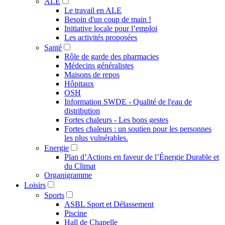
ALE
Le travail en ALE
Besoin d'un coup de main !
Initiative locale pour l’emploi
Les activités proposées
Santé
Rôle de garde des pharmacies
Médecins généralistes
Maisons de repos
Hôpitaux
OSH
Information SWDE - Qualité de l'eau de
distribution
Fortes chaleurs - Les bons gestes
Fortes chaleurs : un soutien pour les personnes
les plus vulnérables.
Energie
Plan d’Actions en faveur de l’Énergie Durable et
du Climat
Organigramme
Loisirs
Sports
ASBL Sport et Délassement
Piscine
Hall de Chapelle