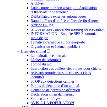
Archives
Lutte contre le frelon asiatique - Application
"Observateur de frelons"
Défibrillateurs externes automatiques
Rappel - Feux d'artifice et fêtes de fin d'année
Affiche FR.jpg
Grippe aviaire : rappel des mesures de précaution
INFORMATION - Enquête SPF Économie -
sable de jeu
Tentative d'arnaque au porte-à-porte
Organiser un événement public ?
Bien-être animal
La maltraitance animale
Lâcher de colombes
Tombé du nid
Interdiction des colliers électriques pour chiens
Avis aux propriétaires de chiens et chats
identifiés
STOP aux déjections canines !
Permis de détention d’un animal
Demande de permis de détention
Déclaration chien dangereux
Soutien aux refuges
AVIS À LA POPULATION