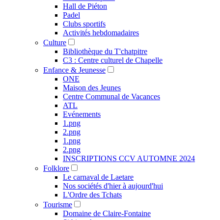
Hall de Piéton
Padel
Clubs sportifs
Activités hebdomadaires
Culture
Bibliothèque du T'chatpitre
C3 : Centre culturel de Chapelle
Enfance & Jeunesse
ONE
Maison des Jeunes
Centre Communal de Vacances
ATL
Evénements
1.png
2.png
1.png
2.png
INSCRIPTIONS CCV AUTOMNE 2024
Folklore
Le carnaval de Laetare
Nos sociétés d'hier à aujourd'hui
L'Ordre des Tchats
Tourisme
Domaine de Claire-Fontaine