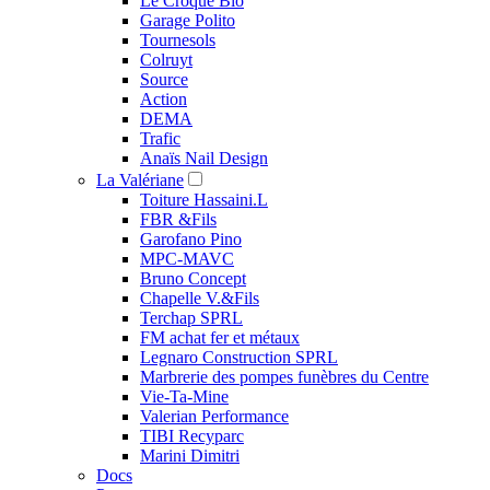
Le Croque Bio
Garage Polito
Tournesols
Colruyt
Source
Action
DEMA
Trafic
Anaïs Nail Design
La Valériane
Toiture Hassaini.L
FBR &Fils
Garofano Pino
MPC-MAVC
Bruno Concept
Chapelle V.&Fils
Terchap SPRL
FM achat fer et métaux
Legnaro Construction SPRL
Marbrerie des pompes funèbres du Centre
Vie-Ta-Mine
Valerian Performance
TIBI Recyparc
Marini Dimitri
Docs