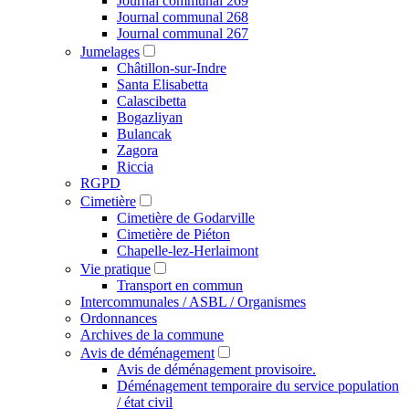
Journal communal 269
Journal communal 268
Journal communal 267
Jumelages
Châtillon-sur-Indre
Santa Elisabetta
Calascibetta
Bogazliyan
Bulancak
Zagora
Riccia
RGPD
Cimetière
Cimetière de Godarville
Cimetière de Piéton
Chapelle-lez-Herlaimont
Vie pratique
Transport en commun
Intercommunales / ASBL / Organismes
Ordonnances
Archives de la commune
Avis de déménagement
Avis de déménagement provisoire.
Déménagement temporaire du service population
/ état civil