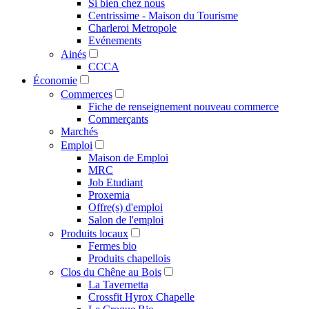
Si bien chez nous
Centrissime - Maison du Tourisme
Charleroi Metropole
Evénements
Ainés
CCCA
Économie
Commerces
Fiche de renseignement nouveau commerce
Commerçants
Marchés
Emploi
Maison de Emploi
MRC
Job Etudiant
Proxemia
Offre(s) d'emploi
Salon de l'emploi
Produits locaux
Fermes bio
Produits chapellois
Clos du Chêne au Bois
La Tavernetta
Crossfit Hyrox Chapelle