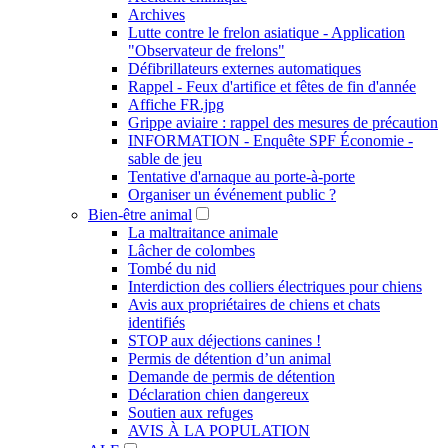
Archives
Lutte contre le frelon asiatique - Application
"Observateur de frelons"
Défibrillateurs externes automatiques
Rappel - Feux d'artifice et fêtes de fin d'année
Affiche FR.jpg
Grippe aviaire : rappel des mesures de précaution
INFORMATION - Enquête SPF Économie -
sable de jeu
Tentative d'arnaque au porte-à-porte
Organiser un événement public ?
Bien-être animal
La maltraitance animale
Lâcher de colombes
Tombé du nid
Interdiction des colliers électriques pour chiens
Avis aux propriétaires de chiens et chats
identifiés
STOP aux déjections canines !
Permis de détention d’un animal
Demande de permis de détention
Déclaration chien dangereux
Soutien aux refuges
AVIS À LA POPULATION