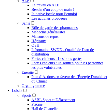
ALE
Le travail en ALE
Besoin d'un coup de main !
Initiative locale pour l’emploi
Les activités proposées
Santé
Rôle de garde des pharmacies
Médecins généralistes
Maisons de repos
Hôpitaux
OSH
Information SWDE - Qualité de l'eau de
distribution
Fortes chaleurs - Les bons gestes
Fortes chaleurs : un soutien pour les personnes
les plus vulnérables.
Energie
Plan d’Actions en faveur de l’Énergie Durable et
du Climat
Organigramme
Loisirs
Sports
ASBL Sport et Délassement
Piscine
Hall de Chapelle