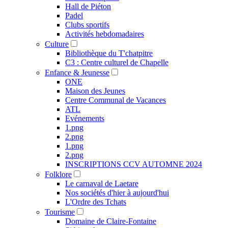
Hall de Piéton
Padel
Clubs sportifs
Activités hebdomadaires
Culture
Bibliothèque du T'chatpitre
C3 : Centre culturel de Chapelle
Enfance & Jeunesse
ONE
Maison des Jeunes
Centre Communal de Vacances
ATL
Evénements
1.png
2.png
1.png
2.png
INSCRIPTIONS CCV AUTOMNE 2024
Folklore
Le carnaval de Laetare
Nos sociétés d'hier à aujourd'hui
L'Ordre des Tchats
Tourisme
Domaine de Claire-Fontaine