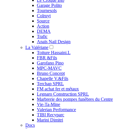
Le Croque Bio
Garage Polito
Tournesols
Colruyt
Source
Action
DEMA
Trafic
Anaïs Nail Design
La Valériane
Toiture Hassaini.L
FBR &Fils
Garofano Pino
MPC-MAVC
Bruno Concept
Chapelle V.&Fils
Terchap SPRL
FM achat fer et métaux
Legnaro Construction SPRL
Marbrerie des pompes funèbres du Centre
Vie-Ta-Mine
Valerian Performance
TIBI Recyparc
Marini Dimitri
Docs