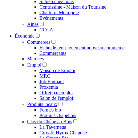
Si bien chez nous
Centrissime - Maison du Tourisme
Charleroi Metropole
Evénements
Ainés
CCCA
Économie
Commerces
Fiche de renseignement nouveau commerce
Commerçants
Marchés
Emploi
Maison de Emploi
MRC
Job Etudiant
Proxemia
Offre(s) d'emploi
Salon de l'emploi
Produits locaux
Fermes bio
Produits chapellois
Clos du Chêne au Bois
La Tavernetta
Crossfit Hyrox Chapelle