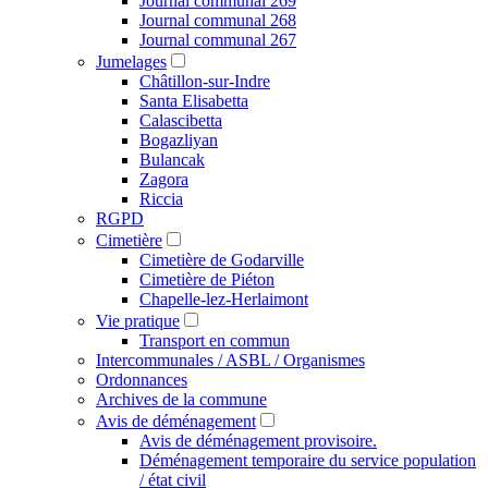
Journal communal 269
Journal communal 268
Journal communal 267
Jumelages
Châtillon-sur-Indre
Santa Elisabetta
Calascibetta
Bogazliyan
Bulancak
Zagora
Riccia
RGPD
Cimetière
Cimetière de Godarville
Cimetière de Piéton
Chapelle-lez-Herlaimont
Vie pratique
Transport en commun
Intercommunales / ASBL / Organismes
Ordonnances
Archives de la commune
Avis de déménagement
Avis de déménagement provisoire.
Déménagement temporaire du service population
/ état civil