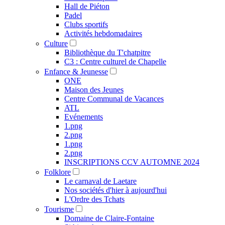
Hall de Piéton
Padel
Clubs sportifs
Activités hebdomadaires
Culture
Bibliothèque du T'chatpitre
C3 : Centre culturel de Chapelle
Enfance & Jeunesse
ONE
Maison des Jeunes
Centre Communal de Vacances
ATL
Evénements
1.png
2.png
1.png
2.png
INSCRIPTIONS CCV AUTOMNE 2024
Folklore
Le carnaval de Laetare
Nos sociétés d'hier à aujourd'hui
L'Ordre des Tchats
Tourisme
Domaine de Claire-Fontaine