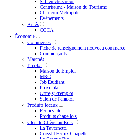
Si bien chez nous
Centrissime - Maison du Tourisme
Charleroi Metropole
Evénements
Ainés
CCCA
Économie
Commerces
Fiche de renseignement nouveau commerce
Commerçants
Marchés
Emploi
Maison de Emploi
MRC
Job Etudiant
Proxemia
Offre(s) d'emploi
Salon de l'emploi
Produits locaux
Fermes bio
Produits chapellois
Clos du Chêne au Bois
La Tavernetta
Crossfit Hyrox Chapelle