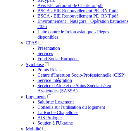
Recyparc
Avis EP - aéroport de Charleroi.pdf
BSCA - EIE Renouvellement PE_RNT.pdf
BSCA - EIE Renouvellement PE_RNT.pdf
Environnement - Natagora - Opération batraciens
2026
Lutte contre le frelon asiatique - Pièges
disponibles
CPAS
Présentation
Services
Fond Social Européen
Symbiose
Points Relais
Centre d'Insertion Socio-Professionnelle (CISP)
Service intégration
Service d'Aide et de Soins Spécialisé en
Assuétudes (SASSA)
Logements
Salubrité Logement
Conseils sur l'utilisation du logement
La Ruche Chapelloise
AIS Prologer
Soutien à l'Ukraine
Mobilité