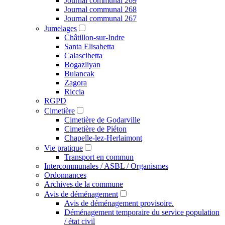
Journal communal 269
Journal communal 268
Journal communal 267
Jumelages
Châtillon-sur-Indre
Santa Elisabetta
Calascibetta
Bogazliyan
Bulancak
Zagora
Riccia
RGPD
Cimetière
Cimetière de Godarville
Cimetière de Piéton
Chapelle-lez-Herlaimont
Vie pratique
Transport en commun
Intercommunales / ASBL / Organismes
Ordonnances
Archives de la commune
Avis de déménagement
Avis de déménagement provisoire.
Déménagement temporaire du service population
/ état civil