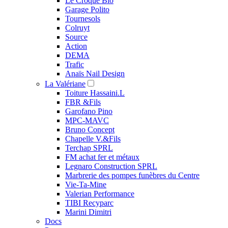
Le Croque Bio
Garage Polito
Tournesols
Colruyt
Source
Action
DEMA
Trafic
Anaïs Nail Design
La Valériane
Toiture Hassaini.L
FBR &Fils
Garofano Pino
MPC-MAVC
Bruno Concept
Chapelle V.&Fils
Terchap SPRL
FM achat fer et métaux
Legnaro Construction SPRL
Marbrerie des pompes funèbres du Centre
Vie-Ta-Mine
Valerian Performance
TIBI Recyparc
Marini Dimitri
Docs