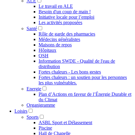
ALE
Le travail en ALE
Besoin d'un coup de main !
Initiative locale pour l’emploi
Les activités proposées
Santé
Rôle de garde des pharmacies
Médecins généralistes
Maisons de repos
Hôpitaux
OSH
Information SWDE - Qualité de l'eau de
distribution
Fortes chaleurs - Les bons gestes
Fortes chaleurs : un soutien pour les personnes
les plus vulnérables.
Energie
Plan d’Actions en faveur de l’Énergie Durable et
du Climat
Organigramme
Loisirs
Sports
ASBL Sport et Délassement
Piscine
Hall de Chapelle