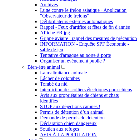
Archives
Lutte contre le frelon asiatique - Application
"Observateur de frelons"
Défibrillateurs externes automatiques
Rappel - Feux d'artifice et fêtes de fin d'année
Affiche FR.jpg
Grippe aviaire : rappel des mesures de précaution
INFORMATION - Enquête SPF Économie -
sable de jeu
Tentative d'arnaque au porte-à-porte
Organiser un événement public ?
Bien-être animal
La maltraitance animale
Lâcher de colombes
Tombé du nid
Interdiction des colliers électriques pour chiens
Avis aux propriétaires de chiens et chats
identifiés
STOP aux déjections canines !
Permis de détention d’un animal
Demande de permis de détention
Déclaration chien dangereux
Soutien aux refuges
AVIS À LA POPULATION