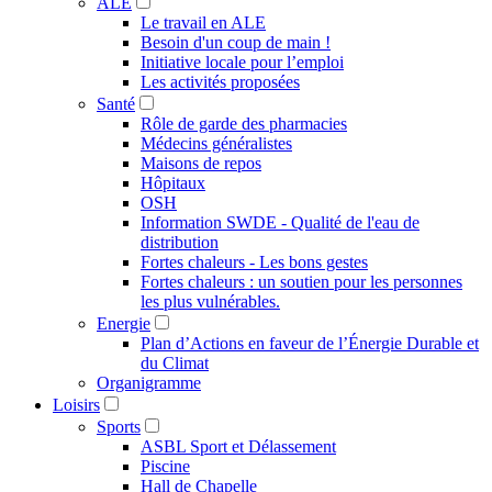
ALE
Le travail en ALE
Besoin d'un coup de main !
Initiative locale pour l’emploi
Les activités proposées
Santé
Rôle de garde des pharmacies
Médecins généralistes
Maisons de repos
Hôpitaux
OSH
Information SWDE - Qualité de l'eau de
distribution
Fortes chaleurs - Les bons gestes
Fortes chaleurs : un soutien pour les personnes
les plus vulnérables.
Energie
Plan d’Actions en faveur de l’Énergie Durable et
du Climat
Organigramme
Loisirs
Sports
ASBL Sport et Délassement
Piscine
Hall de Chapelle