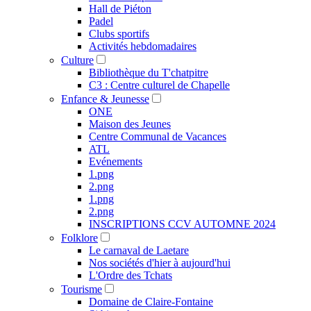
Hall de Piéton
Padel
Clubs sportifs
Activités hebdomadaires
Culture
Bibliothèque du T'chatpitre
C3 : Centre culturel de Chapelle
Enfance & Jeunesse
ONE
Maison des Jeunes
Centre Communal de Vacances
ATL
Evénements
1.png
2.png
1.png
2.png
INSCRIPTIONS CCV AUTOMNE 2024
Folklore
Le carnaval de Laetare
Nos sociétés d'hier à aujourd'hui
L'Ordre des Tchats
Tourisme
Domaine de Claire-Fontaine