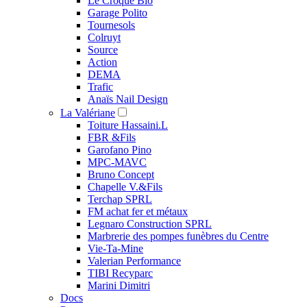
Le Croque Bio
Garage Polito
Tournesols
Colruyt
Source
Action
DEMA
Trafic
Anaïs Nail Design
La Valériane
Toiture Hassaini.L
FBR &Fils
Garofano Pino
MPC-MAVC
Bruno Concept
Chapelle V.&Fils
Terchap SPRL
FM achat fer et métaux
Legnaro Construction SPRL
Marbrerie des pompes funèbres du Centre
Vie-Ta-Mine
Valerian Performance
TIBI Recyparc
Marini Dimitri
Docs