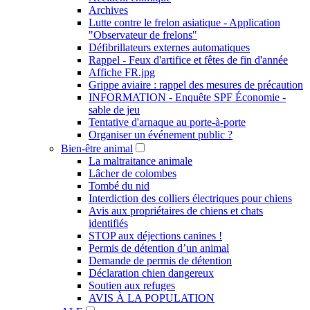
Archives
Lutte contre le frelon asiatique - Application
"Observateur de frelons"
Défibrillateurs externes automatiques
Rappel - Feux d'artifice et fêtes de fin d'année
Affiche FR.jpg
Grippe aviaire : rappel des mesures de précaution
INFORMATION - Enquête SPF Économie -
sable de jeu
Tentative d'arnaque au porte-à-porte
Organiser un événement public ?
Bien-être animal
La maltraitance animale
Lâcher de colombes
Tombé du nid
Interdiction des colliers électriques pour chiens
Avis aux propriétaires de chiens et chats
identifiés
STOP aux déjections canines !
Permis de détention d’un animal
Demande de permis de détention
Déclaration chien dangereux
Soutien aux refuges
AVIS À LA POPULATION