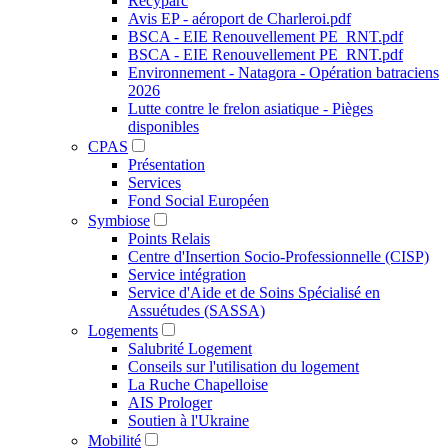
Recyparc
Avis EP - aéroport de Charleroi.pdf
BSCA - EIE Renouvellement PE_RNT.pdf
BSCA - EIE Renouvellement PE_RNT.pdf
Environnement - Natagora - Opération batraciens
2026
Lutte contre le frelon asiatique - Pièges
disponibles
CPAS
Présentation
Services
Fond Social Européen
Symbiose
Points Relais
Centre d'Insertion Socio-Professionnelle (CISP)
Service intégration
Service d'Aide et de Soins Spécialisé en
Assuétudes (SASSA)
Logements
Salubrité Logement
Conseils sur l'utilisation du logement
La Ruche Chapelloise
AIS Prologer
Soutien à l'Ukraine
Mobilité