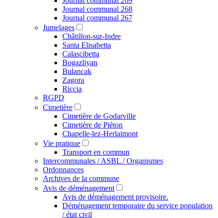
Journal communal 269
Journal communal 268
Journal communal 267
Jumelages
Châtillon-sur-Indre
Santa Elisabetta
Calascibetta
Bogazliyan
Bulancak
Zagora
Riccia
RGPD
Cimetière
Cimetière de Godarville
Cimetière de Piéton
Chapelle-lez-Herlaimont
Vie pratique
Transport en commun
Intercommunales / ASBL / Organismes
Ordonnances
Archives de la commune
Avis de déménagement
Avis de déménagement provisoire.
Déménagement temporaire du service population
/ état civil