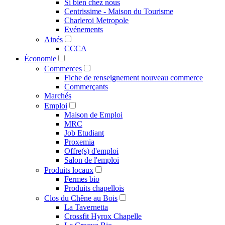
Si bien chez nous
Centrissime - Maison du Tourisme
Charleroi Metropole
Evénements
Ainés
CCCA
Économie
Commerces
Fiche de renseignement nouveau commerce
Commerçants
Marchés
Emploi
Maison de Emploi
MRC
Job Etudiant
Proxemia
Offre(s) d'emploi
Salon de l'emploi
Produits locaux
Fermes bio
Produits chapellois
Clos du Chêne au Bois
La Tavernetta
Crossfit Hyrox Chapelle