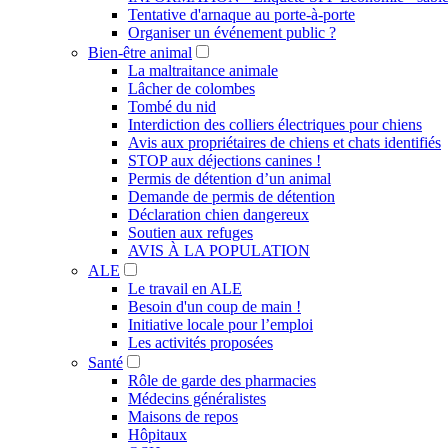
Tentative d'arnaque au porte-à-porte
Organiser un événement public ?
Bien-être animal
La maltraitance animale
Lâcher de colombes
Tombé du nid
Interdiction des colliers électriques pour chiens
Avis aux propriétaires de chiens et chats identifiés
STOP aux déjections canines !
Permis de détention d’un animal
Demande de permis de détention
Déclaration chien dangereux
Soutien aux refuges
AVIS À LA POPULATION
ALE
Le travail en ALE
Besoin d'un coup de main !
Initiative locale pour l’emploi
Les activités proposées
Santé
Rôle de garde des pharmacies
Médecins généralistes
Maisons de repos
Hôpitaux