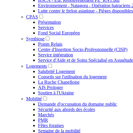
BSCA - EIE Renouvellement PE_RNT.pdf
Environnement - Natagora - Opération batraciens
Lutte contre le frelon asiatique - Pièges disponibles
CPAS
Présentation
Services
Fond Social Européen
Symbiose
Points Relais
Centre d'Insertion Socio-Professionnelle (CISP)
Service intégration
Service d'Aide et de Soins Spécialisé en Assuétu
Logements
Salubrité Logement
Conseils sur l'utilisation du logement
La Ruche Chapelloise
AIS Prologer
Soutien à l'Ukraine
Mobilité
Demande d'occupation du domaine public
Sécurité aux abords des écoles
Marchés
PMR
Fêtes foraines
Semaine de la mobilité