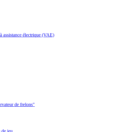
à assistance électrique (VAE)
ervateur de frelons"
de jeu