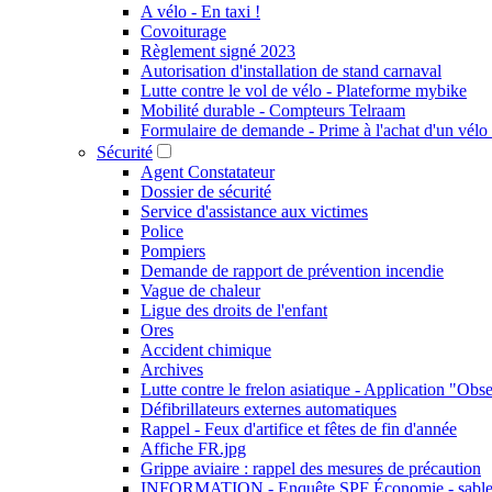
A vélo - En taxi !
Covoiturage
Règlement signé 2023
Autorisation d'installation de stand carnaval
Lutte contre le vol de vélo - Plateforme mybike
Mobilité durable - Compteurs Telraam
Formulaire de demande - Prime à l'achat d'un vélo 
Sécurité
Agent Constatateur
Dossier de sécurité
Service d'assistance aux victimes
Police
Pompiers
Demande de rapport de prévention incendie
Vague de chaleur
Ligue des droits de l'enfant
Ores
Accident chimique
Archives
Lutte contre le frelon asiatique - Application "Obs
Défibrillateurs externes automatiques
Rappel - Feux d'artifice et fêtes de fin d'année
Affiche FR.jpg
Grippe aviaire : rappel des mesures de précaution
INFORMATION - Enquête SPF Économie - sable 