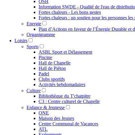
OSH
Information SWDE - Qualité de l'eau de distributi
Fortes chaleurs - Les bons gestes
Fortes chaleurs : un soutien pour les personnes les 
Energie
Plan d’Actions en faveur de l’Énergie Durable et 
Organigramme
Loisirs
Sports
ASBL Sport et Délassement
Piscine
Hall de Chapelle
Hall de Piéton
Padel
Clubs sportifs
Activités hebdomadaires
Culture
Bibliothèque du T'chatpitre
C3 : Centre culturel de Chapelle
Enfance & Jeunesse
ONE
Maison des Jeunes
Centre Communal de Vacances
ATL
Evénements